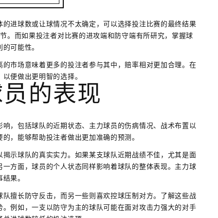
体的进球数或让球情况不太确定，可以选择投注比赛的最终结果
细节。而如果投注者对比赛的进攻端和防守端有所研究，掌握球
利的可能性。
高的市场意味着更多的投注者参与其中，赔率相对更加合理。在
，以便做出更明智的选择。
球员的表现
影响，包括球队的近期状态、主力球员的伤病情况、战术布置以
要的，能够帮助投注者做出更加准确的预测。
以揭示球队的真实实力。如果某支球队近期战绩不佳，尤其是面
另一方面，球员的个人状态同样影响着球队的整体表现。主力球
事结果。
球队擅长防守反击，而另一些则喜欢控球压制对方。了解这些战
势。例如，一支以防守为主的球队可能在面对攻击力强大的对手