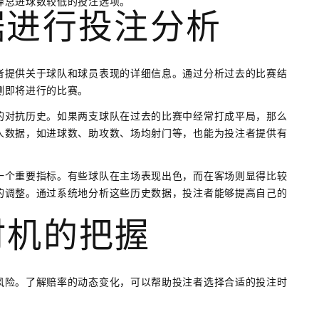
择总进球数较低的投注选项。
据进行投注分析
者提供关于球队和球员表现的详细信息。通过分析过去的比赛结
测即将进行的比赛。
的对抗历史。如果两支球队在过去的比赛中经常打成平局，那么
人数据，如进球数、助攻数、场均射门等，也能为投注者提供有
一个重要指标。有些球队在主场表现出色，而在客场则显得比较
的调整。通过系统地分析这些历史数据，投注者能够提高自己的
时机的把握
风险。了解赔率的动态变化，可以帮助投注者选择合适的投注时