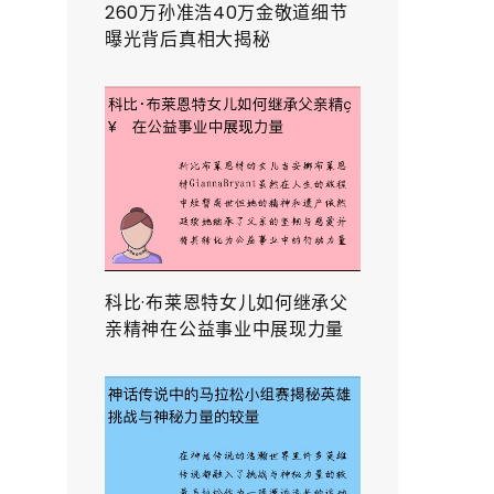
260万孙准浩40万金敬道细节
曝光背后真相大揭秘
科比·布莱恩特女儿如何继承父
亲精神在公益事业中展现力量