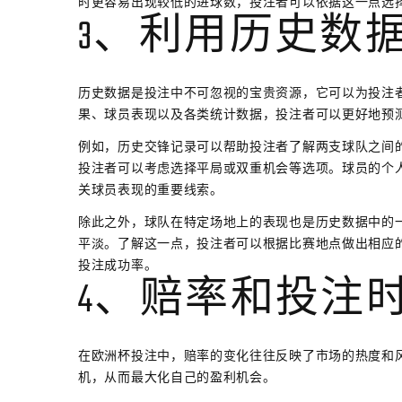
时更容易出现较低的进球数，投注者可以依据这一点选
3、利用历史数
历史数据是投注中不可忽视的宝贵资源，它可以为投注
果、球员表现以及各类统计数据，投注者可以更好地预
例如，历史交锋记录可以帮助投注者了解两支球队之间
投注者可以考虑选择平局或双重机会等选项。球员的个
关球员表现的重要线索。
除此之外，球队在特定场地上的表现也是历史数据中的
平淡。了解这一点，投注者可以根据比赛地点做出相应
投注成功率。
4、赔率和投注
在欧洲杯投注中，赔率的变化往往反映了市场的热度和
机，从而最大化自己的盈利机会。