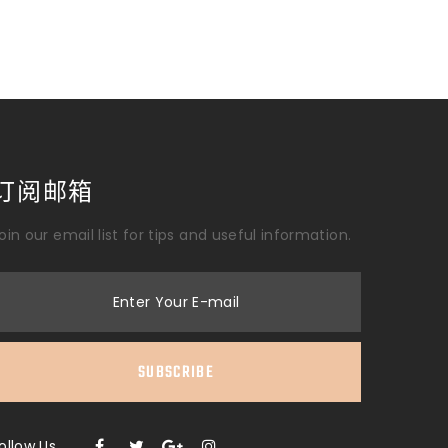
订阅邮箱
oin our email list for tips and useful information.
Enter Your E-mail
SUBSCRIBE
ollow Us