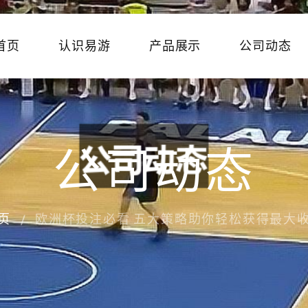
首页
认识易游
产品展示
公司动态
公司动态
页
欧洲杯投注必看 五大策略助你轻松获得最大