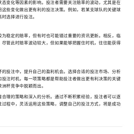
状态变化等因素的影响。投注者需要关注赔率的波动，尤其是在
用这些变化做出更有利的投注决策。例如，若某支球队的关键球
高时选择进行投注。
较为稳定的赔率，但有时也可能错过重要的资讯更新。相反，临
，尽管此时赔率波动较大，但如果能够把握住时机，往往能获得
杯的投注中，提升自己的盈利机会。选择合适的投注市场、分析
和投注时机，每一项策略都是帮助投注者做出更有利决策的关键
欧洲杯竞争中脱颖而出。
靠合理的策略和深入的分析。通过不断积累经验，投注者可以逐
注过程中，灵活运用这些策略，调整自己的投注方式，将是成功