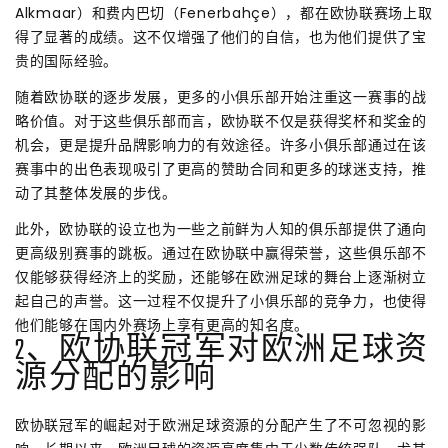
Alkmaar）和费内巴切（Fenerbahçe），都在欧协联赛场上取
得了显著的成绩。这不仅增强了他们的自信，也为他们提供了宝
贵的国际经验。
随着欧协联的逐步发展，更多的小俱乐部开始注重这一赛事的战
略价值。对于这些俱乐部而言，欧协联不仅是获得奖杯和奖金的
机会，更是提升品牌影响力的有效途径。许多小俱乐部通过在该
赛事中的出色表现吸引了更高的赞助合同和更多的球迷支持，推
动了其整体发展的步伐。
此外，欧协联的设立也为一些之前鲜为人知的俱乐部提供了通向
更高级别赛事的跳板。通过在欧协联中赢得荣誉，这些俱乐部不
仅能够获得经济上的奖励，还能够在欧洲足球的舞台上逐渐树立
起自己的声誉。这一过程不仅提升了小俱乐部的竞争力，也使得
他们能够在国内外赛场上享有更高的知名度。
2、欧协联冠军对欧洲足球资
源分配的影响
欧协联冠军的崛起对于欧洲足球资源的分配产生了不可忽视的影