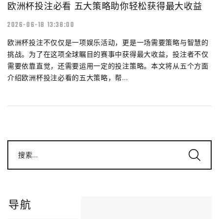
欧洲杯投注必看 五大策略助你轻松获得最大收益
2026-06-18 13:38:00
欧洲杯投注不仅仅是一项娱乐活动，更是一场需要策略与智慧的
挑战。为了在这项全球瞩目的赛事中获得最大收益，投注者不仅
需要依靠直觉，还需要运用一定的投注策略。本文将从五个方面
介绍欧洲杯投注必看的五大策略，帮...
搜索...
导航