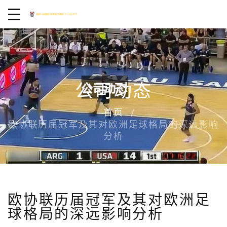
公司动态
首页
欧协联历届冠军及其对欧洲足球格局的深远影响
分析
欧协联历届冠军及其对欧洲足
球格局的深远影响分析