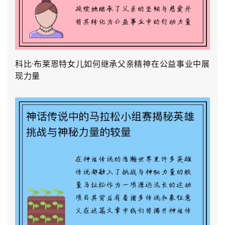
科比·布莱恩特女儿如何继承父亲精神在公益事业中展
现力量