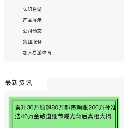
认识易游
产品展示
公司动态
集团服务
加入易游体育
最新资讯