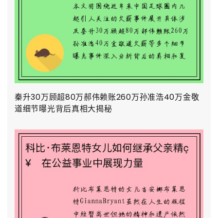
秦升30万顾超80万郝伟赖账260万孙准浩40万金敬
道细节曝光背后真相大揭秘