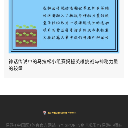
神话传说中的马拉松小组赛揭秘英雄挑战与神秘力量
的较量
易游·(中国区)体育官方网站-YY SPORTS⚽️『米乐YY易游小师妹