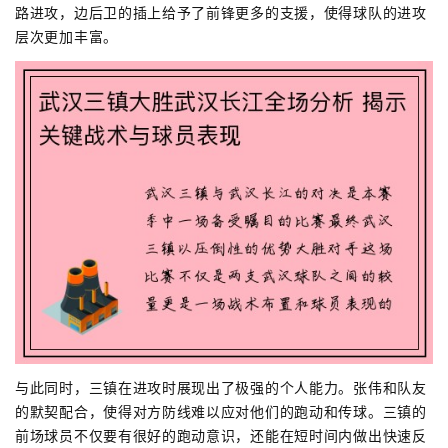
路进攻，边后卫的插上给予了前锋更多的支援，使得球队的进攻
层次更加丰富。
与此同时，三镇在进攻时展现出了极强的个人能力。张伟和队友
的默契配合，使得对方防线难以应对他们的跑动和传球。三镇的
前场球员不仅要有很好的跑动意识，还能在短时间内做出快速反