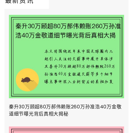
最新资讯
秦升30万顾超80万郝伟赖账260万孙准浩40万金敬
道细节曝光背后真相大揭秘