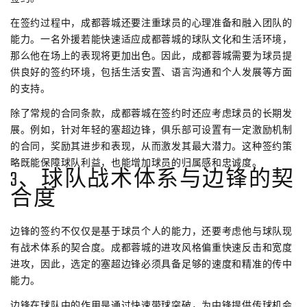
在签约过程中，成都蓉城还要注重球员的心理准备和融入团队的
能力。一名外援若能快速适应成都蓉城的球队文化和生活环境，
那么他在场上的表现将更加出色。因此，成都蓉城需要为球员提
供良好的签约环境，包括生活安置、语言沟通和个人发展等方面
的支持。
除了常规的合同条款，成都蓉城在签约时还应考虑球员的长期发
展。例如，针对年轻的塞超边锋，俱乐部可设置有一定激励机制
的合同，奖励其进步和表现，从而激发其最大潜力。这种签约策
略既能保障球队利益，也能增加球员的归属感和忠诚度。
3、球队战术体系与边锋的契
合度
边锋的签约不仅仅是基于球员个人的能力，还要考虑他与球队现
有战术体系的契合度。成都蓉城的进攻风格偏重快速反击和宽度
进攻，因此，选定的塞超边锋必须具备足够的速度和精准的传中
能力。
边锋在球队中的作用是通过快速带球突破，为中锋提供传球机会