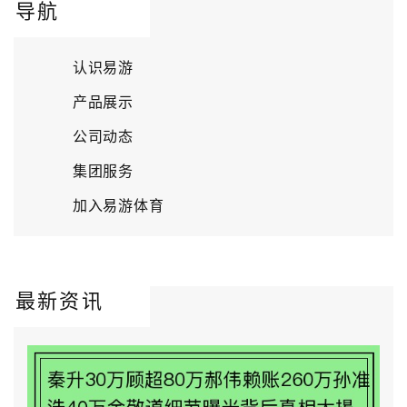
导航
认识易游
产品展示
公司动态
集团服务
加入易游体育
最新资讯