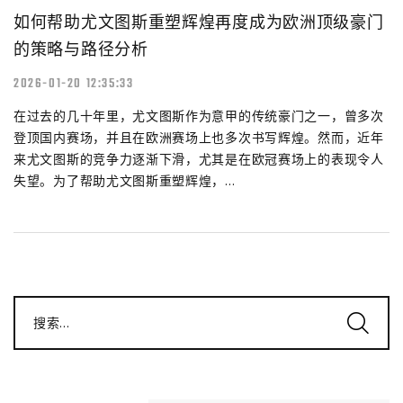
如何帮助尤文图斯重塑辉煌再度成为欧洲顶级豪门
的策略与路径分析
2026-01-20 12:35:33
在过去的几十年里，尤文图斯作为意甲的传统豪门之一，曾多次
登顶国内赛场，并且在欧洲赛场上也多次书写辉煌。然而，近年
来尤文图斯的竞争力逐渐下滑，尤其是在欧冠赛场上的表现令人
失望。为了帮助尤文图斯重塑辉煌，...
搜索...