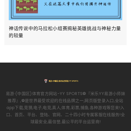
神话传说中的马拉松小组赛揭秘英雄挑战与神秘力量
的较量
易游·(中国区)体育官方网站-YY SPORTS⚽️『米乐YY易游小师妹
推荐』,⚽️是世界最受欢迎的在线品牌之一,网页版登录入口,全站
app下载,竞猜,电子,电竞,真人,体育,彩票,捕鱼,各种游戏等您来!入
口、首页、平台、登陆、官网、二十四小时专属客服在线服务!全
球最安全,最信誉,最公平的平台运营商!