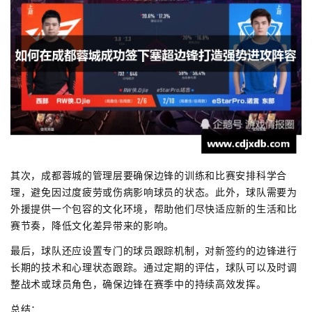
其次，成都蓉城的管理层要确保边锋的训练和比赛安排科学合
理，避免因过度疲劳或伤病影响球员的状态。此外，球队需要为
外援提供一个包容的文化环境，帮助他们尽快适应新的生活和比
赛节奏，降低文化差异带来的影响。
最后，球队还应设置专门的球员跟踪机制，对新签约的边锋进行
长期的技术和心理状态跟踪。通过定期的评估，球队可以及时调
整战术或球员角色，确保边锋在赛季中的持续高效发挥。
总结：