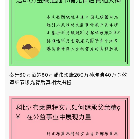
秦升30万顾超80万郝伟赖账260万孙准浩40万金敬
道细节曝光背后真相大揭秘