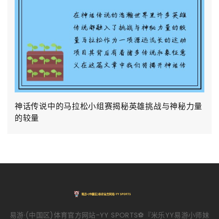
神话传说中的马拉松小组赛揭秘英雄挑战与神秘力量
的较量
易游·(中国区)体育官方网站-YY SPORTS⚽️『米乐YY易游小师妹