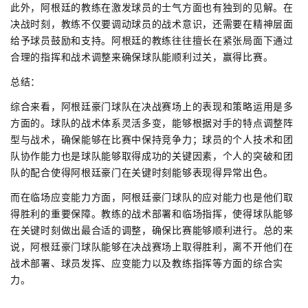
此外，阿根廷的教练在激发球员的士气方面也有独到的见解。在
决战时刻，教练不仅要调动球员的战术意识，还需要在精神层面
给予球员鼓励和支持。阿根廷的教练往往擅长在紧张局面下通过
合理的指挥和战术调整来确保球队能顺利过关，赢得比赛。
总结：
综合来看，阿根廷豪门球队在决战赛场上的表现和策略运用是多
方面的。球队的战术体系灵活多变，能够根据对手的特点调整阵
型与战术，确保能够在比赛中保持竞争力；球员的个人技术和团
队协作能力也是球队能够取得成功的关键因素，个人的突破和团
队的配合使得阿根廷豪门在关键时刻能够表现得异常出色。
而在临场应变能力方面，阿根廷豪门球队的应对能力也是他们取
得胜利的重要保障。教练的战术部署和临场指挥，使得球队能够
在关键时刻做出最合适的调整，确保比赛能够顺利进行。总的来
说，阿根廷豪门球队能够在决战赛场上取得胜利，离不开他们在
战术部署、球员发挥、应变能力以及教练指挥等方面的综合实
力。