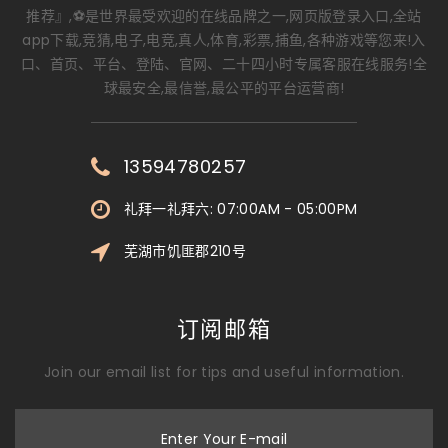
推荐』,⚽️是世界最受欢迎的在线品牌之一,网页版登录入口,全站
app下载,竞猜,电子,电竞,真人,体育,彩票,捕鱼,各种游戏等您来!入
口、首页、平台、登陆、官网、二十四小时专属客服在线服务!全
球最安全,最信誉,最公平的平台运营商!
13594780257
礼拜一礼拜六: 07:00AM - 05:00PM
芜湖市饥匪郡210号
订阅邮箱
Join our email list for tips and useful information.
Enter Your E-mail