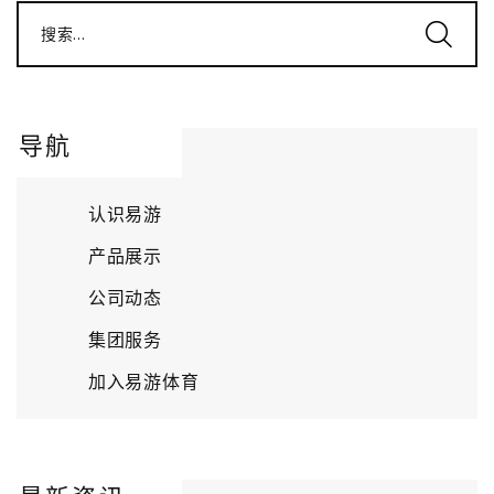
搜索...
导航
认识易游
产品展示
公司动态
集团服务
加入易游体育