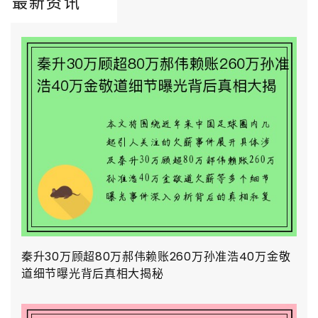
最新资讯
秦升30万顾超80万郝伟赖账260万孙准浩40万金敬
道细节曝光背后真相大揭秘