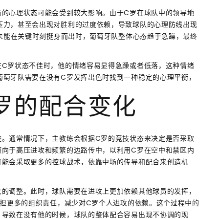
员的心理状态可能会受到较大影响。由于C罗在球队中的领导地
压力，甚至会出现对胜利的过度依赖，导致球队的心理防线出现
罗未能在关键时刻挺身而出时，葡萄牙队整体心态趋于急躁，最终
。
在C罗状态不佳时，他的情绪容易显得急躁或者低落，这种情绪
葡萄牙队需要在没有C罗发挥出色时找到一种稳定的心理平衡，
C罗的配合变化
整。通常情况下，主教练会根据C罗的竞技状态来决定是否采取
倾向于高压进攻和频繁的边路传中，以利用C罗在空中和禁区内
可能会采取更多的控球战术，依靠中场的传导和配合来创造机
大的调整。此时，球队需要在进攻上更加依赖其他球员的发挥，
承担更多的组织责任，减少对C罗个人进攻的依赖。这个过程中的
，导致在没有他的时候，球队的整体配合容易出现不协调的现