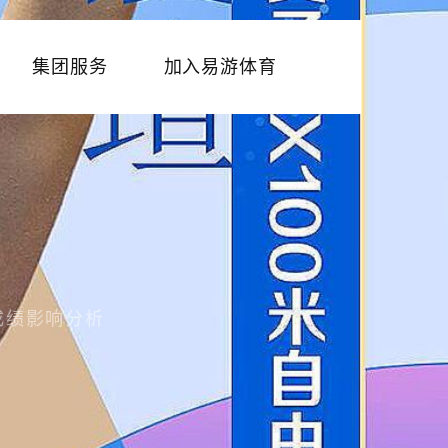
集团服务
加入易游体育
成绩影响分析