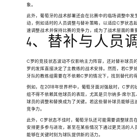
象。
此外，葡萄牙的战术部署还会在比赛中的临场调整中发
动，例如适时的人员调整与替补策略，以适应C罗状态
速调整战术并保持比赛的竞争力，成为了战术层面的重
4、替补与人员
C罗的竞技状态波动不仅影响主力阵容，还对替补球员
罗的发挥直接决定了主教练的战术安排。然而，若C罗
牙队的教练组需要在不依赖C罗的情况下，找到替代的
例如，在2018年世界杯中，葡萄牙面对强敌时，C罗
组不得不依赖其他球员的表现，尤其是贝尔纳多·席尔瓦
球员的调整和替换成为了关键。若这些替补球员能够迅
竞争力。
此外，C罗状态不佳时，葡萄牙队还可能需要调整球员
安排更多参与进攻，甚至在某些情况下通过更灵活的人
能够在关键时刻为球队提供新的活力。