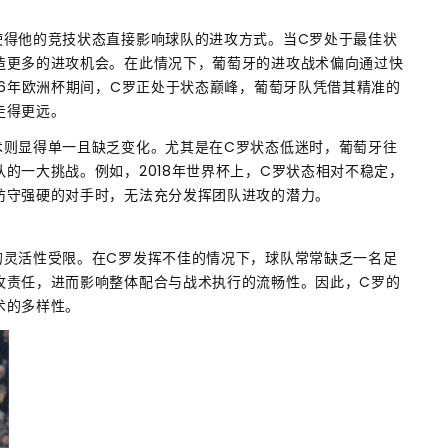
使得他的竞技状态直接影响球队的进攻方式。当C罗处于最佳状
造更多的进攻机会。在此情况下，葡萄牙的进攻战术偏向通过快
16年欧洲杯期间，C罗正处于状态巅峰，葡萄牙队凭借其精准的
走得更远。
术则显得单一且缺乏变化。尤其是在C罗状态低迷时，葡萄牙往
的一大挑战。例如，2018年世界杯上，C罗状态相对不稳定，
防守强硬的对手时，无法充分发挥团队进攻的潜力。
的灵活性受限。在C罗发挥不佳的情况下，球队常常缺乏一名足
攻责任，进而影响整体配合与战术执行的流畅性。因此，C罗的
术的多样性。