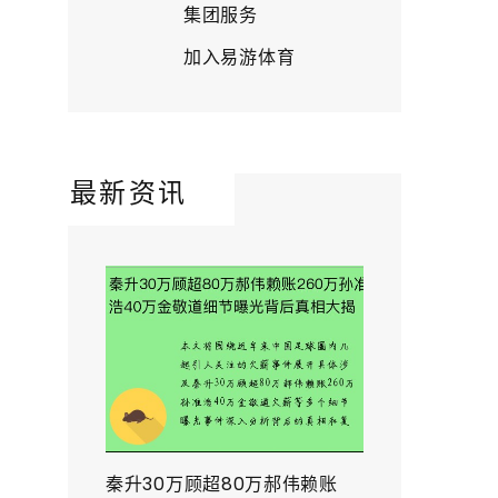
集团服务
加入易游体育
最新资讯
秦升30万顾超80万郝伟赖账