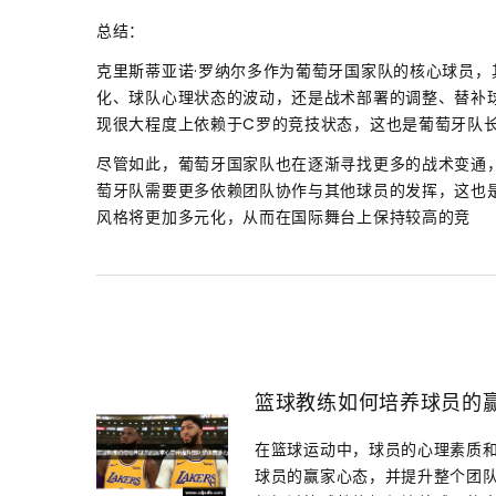
总结：
克里斯蒂亚诺·罗纳尔多作为葡萄牙国家队的核心球员
化、球队心理状态的波动，还是战术部署的调整、替补
现很大程度上依赖于C罗的竞技状态，这也是葡萄牙队
尽管如此，葡萄牙国家队也在逐渐寻找更多的战术变通
萄牙队需要更多依赖团队协作与其他球员的发挥，这也
风格将更加多元化，从而在国际舞台上保持较高的竞
篮球教练如何培养球员的
在篮球运动中，球员的心理素质
球员的赢家心态，并提升整个团