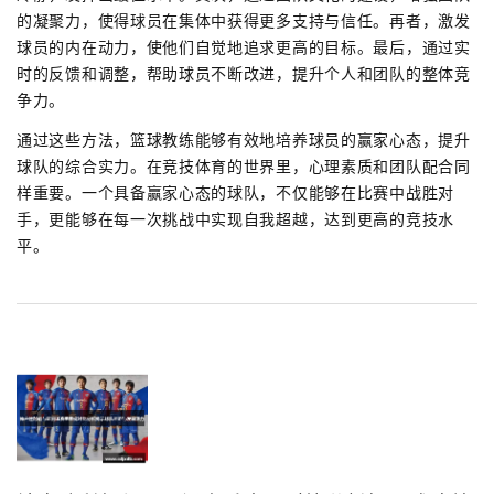
的凝聚力，使得球员在集体中获得更多支持与信任。再者，激发
球员的内在动力，使他们自觉地追求更高的目标。最后，通过实
时的反馈和调整，帮助球员不断改进，提升个人和团队的整体竞
争力。
通过这些方法，篮球教练能够有效地培养球员的赢家心态，提升
球队的综合实力。在竞技体育的世界里，心理素质和团队配合同
样重要。一个具备赢家心态的球队，不仅能够在比赛中战胜对
手，更能够在每一次挑战中实现自我超越，达到更高的竞技水
平。