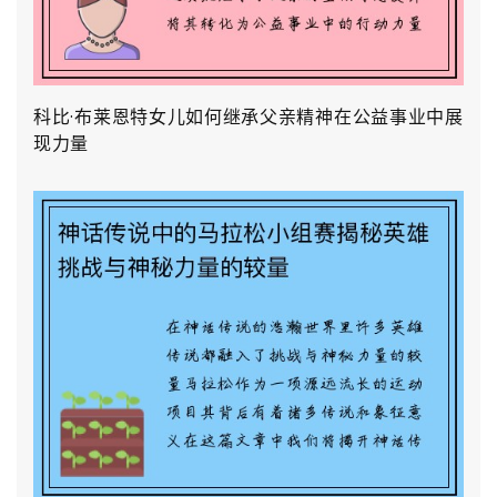
科比·布莱恩特女儿如何继承父亲精神在公益事业中展
现力量