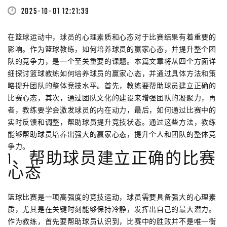
2025-10-01 12:21:39
在篮球运动中，球员的心理素质和心态对于比赛结果有着重要的
影响。作为篮球教练，如何培养球员的赢家心态，并提升整个团
队的竞争力，是一个至关重要的课题。本篇文章将从四个方面详
细探讨篮球教练如何培养球员的赢家心态，并通过具体方法和策
略提升团队的整体竞技水平。首先，教练要帮助球员建立正确的
比赛心态，其次，通过团队文化的建设来增强团队的凝聚力，再
者，教练要学会激发球员的内在动力，最后，如何通过比赛中的
实时反馈和调整，帮助球员提升竞技状态。通过这些方法，教练
能够帮助球员培养出强大的赢家心态，提升个人和团队的整体竞
争力。
1、帮助球员建立正确的比赛
心态
篮球比赛是一项高强度的竞技运动，球员需要具备强大的心理素
质，尤其是在关键时刻能够保持冷静，发挥出自己的最大潜力。
作为教练，首先要帮助球员认识到，比赛中的胜败并不是唯一衡