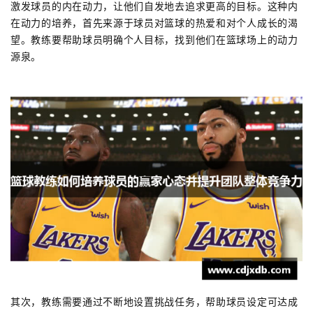
激发球员的内在动力，让他们自发地去追求更高的目标。这种内
在动力的培养，首先来源于球员对篮球的热爱和对个人成长的渴
望。教练要帮助球员明确个人目标，找到他们在篮球场上的动力
源泉。
其次，教练需要通过不断地设置挑战任务，帮助球员设定可达成