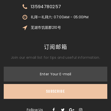
13594780257
礼拜一礼拜六: 07:00AM - 05:00PM
芜湖市饥匪郡210号
订阅邮箱
Join our email list for tips and useful information.
Enter Your E-mail
SUBSCRIBE
Follow Us