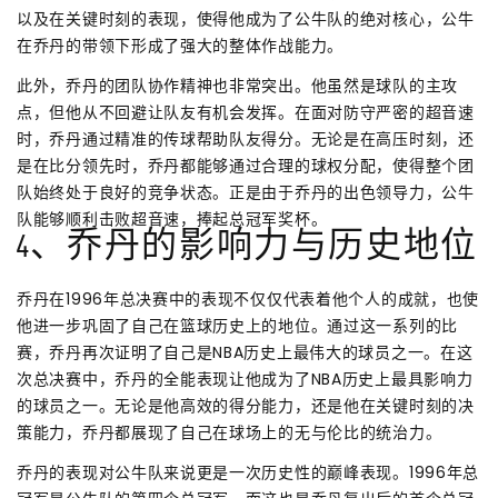
以及在关键时刻的表现，使得他成为了公牛队的绝对核心，公牛
在乔丹的带领下形成了强大的整体作战能力。
此外，乔丹的团队协作精神也非常突出。他虽然是球队的主攻
点，但他从不回避让队友有机会发挥。在面对防守严密的超音速
时，乔丹通过精准的传球帮助队友得分。无论是在高压时刻，还
是在比分领先时，乔丹都能够通过合理的球权分配，使得整个团
队始终处于良好的竞争状态。正是由于乔丹的出色领导力，公牛
队能够顺利击败超音速，捧起总冠军奖杯。
4、乔丹的影响力与历史地位
乔丹在1996年总决赛中的表现不仅仅代表着他个人的成就，也使
他进一步巩固了自己在篮球历史上的地位。通过这一系列的比
赛，乔丹再次证明了自己是NBA历史上最伟大的球员之一。在这
次总决赛中，乔丹的全能表现让他成为了NBA历史上最具影响力
的球员之一。无论是他高效的得分能力，还是他在关键时刻的决
策能力，乔丹都展现了自己在球场上的无与伦比的统治力。
乔丹的表现对公牛队来说更是一次历史性的巅峰表现。1996年总