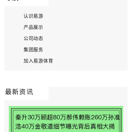
认识易游
产品展示
公司动态
集团服务
加入易游体育
最新资讯