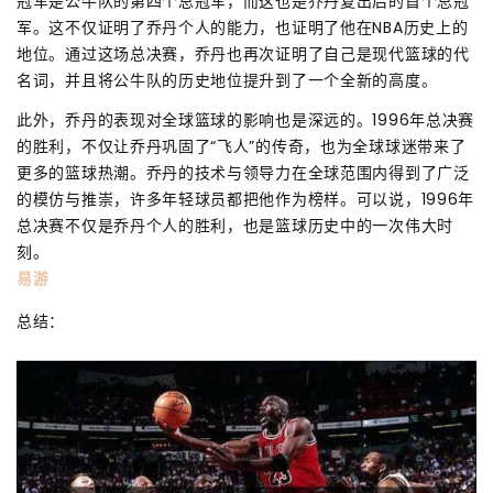
冠军是公牛队的第四个总冠军，而这也是乔丹复出后的首个总冠
军。这不仅证明了乔丹个人的能力，也证明了他在NBA历史上的
地位。通过这场总决赛，乔丹也再次证明了自己是现代篮球的代
名词，并且将公牛队的历史地位提升到了一个全新的高度。
此外，乔丹的表现对全球篮球的影响也是深远的。1996年总决赛
的胜利，不仅让乔丹巩固了“飞人”的传奇，也为全球球迷带来了
更多的篮球热潮。乔丹的技术与领导力在全球范围内得到了广泛
的模仿与推崇，许多年轻球员都把他作为榜样。可以说，1996年
总决赛不仅是乔丹个人的胜利，也是篮球历史中的一次伟大时
刻。
易游
总结：