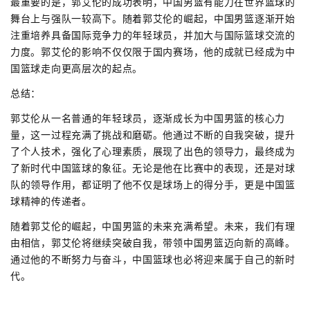
最重要的是，郭艾伦的成功表明，中国男篮有能力在世界篮球的
舞台上与强队一较高下。随着郭艾伦的崛起，中国男篮逐渐开始
注重培养具备国际竞争力的年轻球员，并加大与国际篮球交流的
力度。郭艾伦的影响不仅仅限于国内赛场，他的成就已经成为中
国篮球走向更高层次的起点。
总结：
郭艾伦从一名普通的年轻球员，逐渐成长为中国男篮的核心力
量，这一过程充满了挑战和磨砺。他通过不断的自我突破，提升
了个人技术，强化了心理素质，展现了出色的领导力，最终成为
了新时代中国篮球的象征。无论是他在比赛中的表现，还是对球
队的领导作用，都证明了他不仅是球场上的得分手，更是中国篮
球精神的传递者。
随着郭艾伦的崛起，中国男篮的未来充满希望。未来，我们有理
由相信，郭艾伦将继续突破自我，带领中国男篮迈向新的高峰。
通过他的不断努力与奋斗，中国篮球也必将迎来属于自己的新时
代。