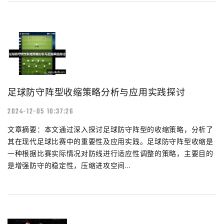
足球防守阵型收缩策略分析与应用实践探讨
2024-12-05 10:37:26
文章摘要：本文通过深入探讨足球防守阵型的收缩策略，分析了
其在现代足球比赛中的重要性及应用实践。足球防守阵型收缩是
一种根据比赛实际情况对防线进行适应性调整的策略，主要目的
是增强防守的稳定性，压缩进攻空间...