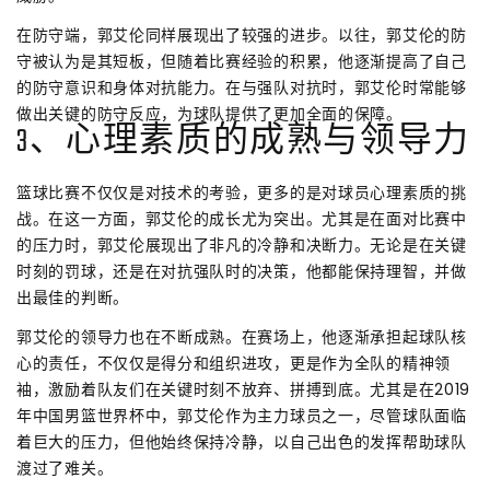
在防守端，郭艾伦同样展现出了较强的进步。以往，郭艾伦的防
守被认为是其短板，但随着比赛经验的积累，他逐渐提高了自己
的防守意识和身体对抗能力。在与强队对抗时，郭艾伦时常能够
做出关键的防守反应，为球队提供了更加全面的保障。
3、心理素质的成熟与领导力
篮球比赛不仅仅是对技术的考验，更多的是对球员心理素质的挑
战。在这一方面，郭艾伦的成长尤为突出。尤其是在面对比赛中
的压力时，郭艾伦展现出了非凡的冷静和决断力。无论是在关键
时刻的罚球，还是在对抗强队时的决策，他都能保持理智，并做
出最佳的判断。
郭艾伦的领导力也在不断成熟。在赛场上，他逐渐承担起球队核
心的责任，不仅仅是得分和组织进攻，更是作为全队的精神领
袖，激励着队友们在关键时刻不放弃、拼搏到底。尤其是在2019
年中国男篮世界杯中，郭艾伦作为主力球员之一，尽管球队面临
着巨大的压力，但他始终保持冷静，以自己出色的发挥帮助球队
渡过了难关。