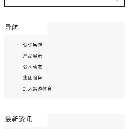
导航
认识易游
产品展示
公司动态
集团服务
加入易游体育
最新资讯