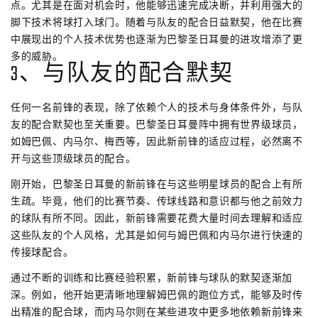
点。尤其是在面对机会时，他能够迅速完成决断，并利用强大的
脚下技术将球打入球门。随着与队友的配合日益默契，他在比赛
中展现出的个人技术优势也逐渐为巴黎圣日耳曼的进攻增添了更
多的威胁。
3、与队友的配合默契
任何一名前锋的表现，除了依赖个人的技术与身体条件外，与队
友的配合默契也至关重要。巴黎圣日耳曼阵中拥有世界级球员，
如姆巴佩、内马尔、梅西等，因此新前锋的适应过程，必然离不
开与这些顶级球员的配合。
刚开始，巴黎圣日耳曼的新前锋在与这些明星球员的配合上有所
生疏。毕竟，他们的比赛节奏、传球线路和意识都与他之前效力
的球队有所不同。因此，新前锋需要花费大量时间去理解和适应
这些队友的个人风格，尤其是如何与姆巴佩和内马尔进行快速的
传接球配合。
通过不断的训练和比赛经验积累，新前锋与球队的默契逐渐加
深。例如，他开始更清晰地理解姆巴佩的跑位方式，能够及时传
出精准的配合球，而内马尔则在某些进攻中更多地依赖新前锋来