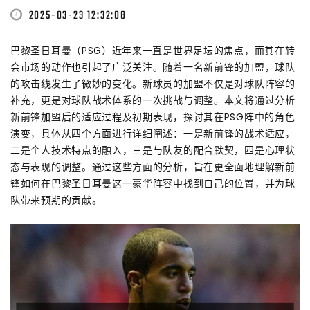
2025-03-23 12:32:08
巴黎圣日耳曼（PSG）近年来一直是世界足坛的焦点，而其在转
会市场的动作也引起了广泛关注。随着一名新前锋的加盟，球队
的攻击线发生了微妙的变化。新球员的加盟不仅是对球队阵容的
补充，更是对球队战术体系的一次挑战与调整。本文将通过分析
新前锋加盟后的适应过程及初期表现，探讨其在PSG阵中的角色
演变，具体从四个方面进行详细阐述：一是新前锋的战术适应，
二是个人技术特点的融入，三是与队友的配合默契，四是心理状
态与表现的调整。通过这些方面的分析，旨在更全面地理解新前
锋如何在巴黎圣日耳曼这一豪华阵容中找到自己的位置，并为球
队带来预期的贡献。