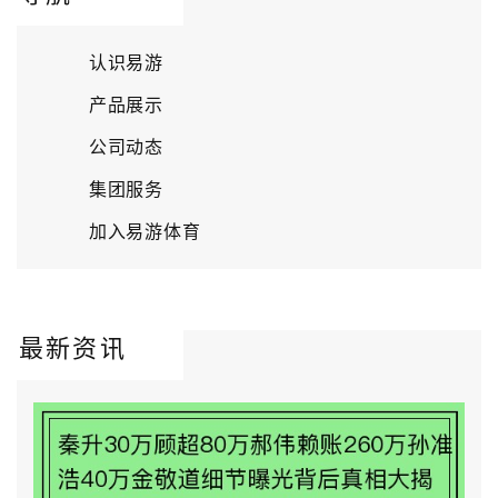
认识易游
产品展示
公司动态
集团服务
加入易游体育
最新资讯