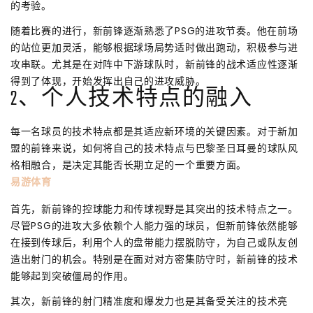
的考验。
随着比赛的进行，新前锋逐渐熟悉了PSG的进攻节奏。他在前场
的站位更加灵活，能够根据球场局势适时做出跑动，积极参与进
攻串联。尤其是在对阵中下游球队时，新前锋的战术适应性逐渐
得到了体现，开始发挥出自己的进攻威胁。
2、个人技术特点的融入
每一名球员的技术特点都是其适应新环境的关键因素。对于新加
盟的前锋来说，如何将自己的技术特点与巴黎圣日耳曼的球队风
格相融合，是决定其能否长期立足的一个重要方面。
易游体育
首先，新前锋的控球能力和传球视野是其突出的技术特点之一。
尽管PSG的进攻大多依赖个人能力强的球员，但新前锋依然能够
在接到传球后，利用个人的盘带能力摆脱防守，为自己或队友创
造出射门的机会。特别是在面对对方密集防守时，新前锋的技术
能够起到突破僵局的作用。
其次，新前锋的射门精准度和爆发力也是其备受关注的技术亮