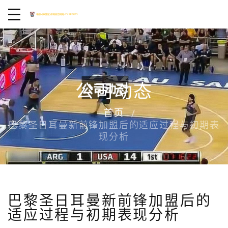
公司动态
首页
巴黎圣日耳曼新前锋加盟后的适应过程与初期表
现分析
巴黎圣日耳曼新前锋加盟后的
适应过程与初期表现分析