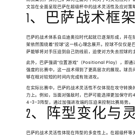
文旨在全面呈现巴萨在超级杯中的战术灵活性及应对策
1、巴萨战术框
巴萨的战术体系自瓜迪奥拉时代起就已逐渐形成，并在
架依然围绕着“控球”这一核心理念展开。控球不仅仅是
萨能够将对手压迫到自己防线前，迫使对方失去控球的
此外，巴萨强调“位置游戏”（Positional Pla
强度的比赛中，这一战术得到了更高层次的展现。球员
够在相对较短的时间内完成有效进攻。
在实际比赛中，巴萨的战术灵活性不仅体现在攻守转换
力上。例如，当面对强敌时，巴萨可能选择更加保守的4
4-3-3阵型，通过加强进攻端的压迫来控制比赛局势。
2、阵型变化与
巴萨的战术灵活性体现在阵型的多变性上。在超级杯等