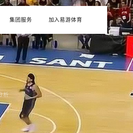
集团服务
加入易游体育
分析