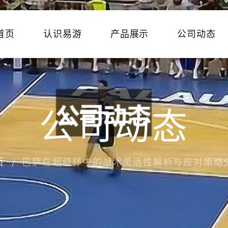
首页
认识易游
产品展示
公司动态
公司动态
页
巴萨在超级杯中的战术灵活性解析与应对策略