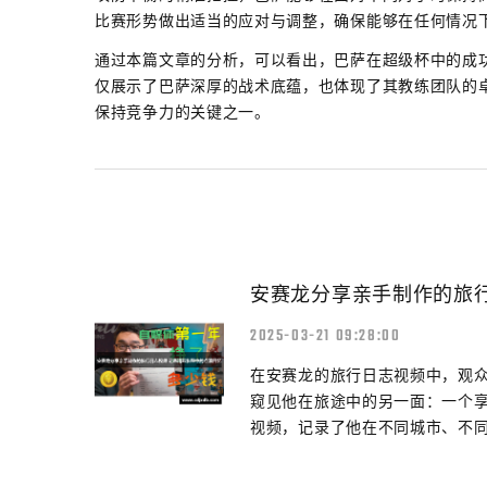
比赛形势做出适当的应对与调整，确保能够在任何情况
通过本篇文章的分析，可以看出，巴萨在超级杯中的成
仅展示了巴萨深厚的战术底蕴，也体现了其教练团队的
保持竞争力的关键之一。
安赛龙分享亲手制作的旅
2025-03-21 09:28:00
在安赛龙的旅行日志视频中，观
窥见他在旅途中的另一面：一个
视频，记录了他在不同城市、不同文