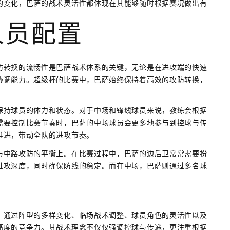
的变化，巴萨的战术灵活性都体现在其能够随时根据赛况做出有
人员配置
防转换的流畅性是巴萨战术体系的关键，无论是在进攻端的快速
协调能力。超级杯的比赛中，巴萨始终保持着高效的攻防转换，
保持球员的体力和状态。对于中场和锋线球员来说，教练会根据
需要控制比赛节奏时，巴萨的中场球员会更多地参与到控球与传
推进，带动全队的进攻节奏。
与中路攻防的平衡上。在比赛过程中，巴萨的边后卫常常需要扮
进攻深度，同时确保防线的稳定。而在中场，巴萨则通过多名球
。通过阵型的多样变化、临场战术调整、球员角色的灵活性以及
高度的竞争力。其战术理念不仅仅强调控球与传递，更注重根据