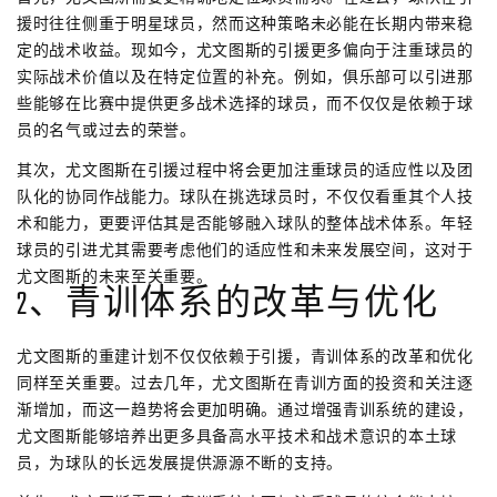
援时往往侧重于明星球员，然而这种策略未必能在长期内带来稳
定的战术收益。现如今，尤文图斯的引援更多偏向于注重球员的
实际战术价值以及在特定位置的补充。例如，俱乐部可以引进那
些能够在比赛中提供更多战术选择的球员，而不仅仅是依赖于球
员的名气或过去的荣誉。
其次，尤文图斯在引援过程中将会更加注重球员的适应性以及团
队化的协同作战能力。球队在挑选球员时，不仅仅看重其个人技
术和能力，更要评估其是否能够融入球队的整体战术体系。年轻
球员的引进尤其需要考虑他们的适应性和未来发展空间，这对于
尤文图斯的未来至关重要。
2、青训体系的改革与优化
尤文图斯的重建计划不仅仅依赖于引援，青训体系的改革和优化
同样至关重要。过去几年，尤文图斯在青训方面的投资和关注逐
渐增加，而这一趋势将会更加明确。通过增强青训系统的建设，
尤文图斯能够培养出更多具备高水平技术和战术意识的本土球
员，为球队的长远发展提供源源不断的支持。