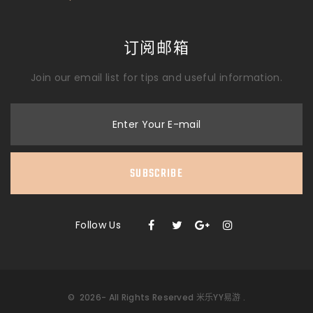
订阅邮箱
Join our email list for tips and useful information.
Enter Your E-mail
SUBSCRIBE
Follow Us
©
2026
- All Rights Reserved
米乐YY易游
.