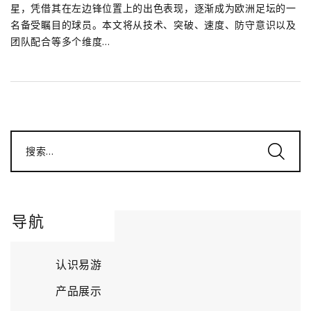
星，凭借其在左边锋位置上的出色表现，逐渐成为欧洲足坛的一
名备受瞩目的球员。本文将从技术、突破、速度、防守意识以及
团队配合等多个维度...
搜索...
导航
认识易游
产品展示