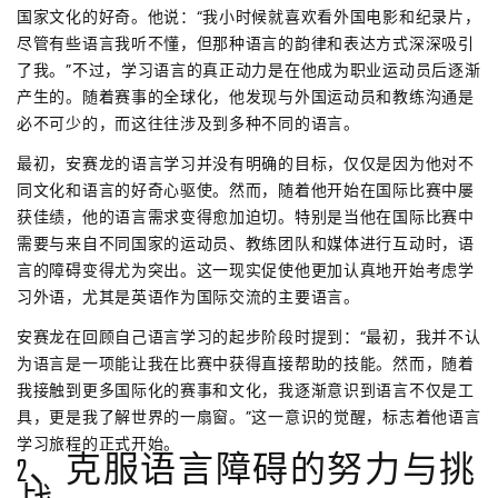
国家文化的好奇。他说：“我小时候就喜欢看外国电影和纪录片，
尽管有些语言我听不懂，但那种语言的韵律和表达方式深深吸引
了我。”不过，学习语言的真正动力是在他成为职业运动员后逐渐
产生的。随着赛事的全球化，他发现与外国运动员和教练沟通是
必不可少的，而这往往涉及到多种不同的语言。
最初，安赛龙的语言学习并没有明确的目标，仅仅是因为他对不
同文化和语言的好奇心驱使。然而，随着他开始在国际比赛中屡
获佳绩，他的语言需求变得愈加迫切。特别是当他在国际比赛中
需要与来自不同国家的运动员、教练团队和媒体进行互动时，语
言的障碍变得尤为突出。这一现实促使他更加认真地开始考虑学
习外语，尤其是英语作为国际交流的主要语言。
安赛龙在回顾自己语言学习的起步阶段时提到：“最初，我并不认
为语言是一项能让我在比赛中获得直接帮助的技能。然而，随着
我接触到更多国际化的赛事和文化，我逐渐意识到语言不仅是工
具，更是我了解世界的一扇窗。”这一意识的觉醒，标志着他语言
学习旅程的正式开始。
2、克服语言障碍的努力与挑