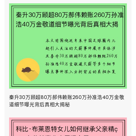
秦升30万顾超80万郝伟赖账260万孙准浩40万金敬
道细节曝光背后真相大揭秘