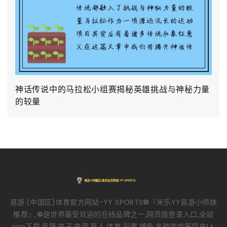
神话传说中的马拉松小组赛揭秘英雄挑战与神秘力量
的较量
易游·(中国区)体育官方网站-YY SPORTS⚽️『米乐YY易游小师妹
推荐』,⚽️是世界最受欢迎的在线品牌之一,网页版登录入口,全站
app下载,竞猜,电子,电竞,真人,体育,彩票,捕鱼,各种游戏等您来!入