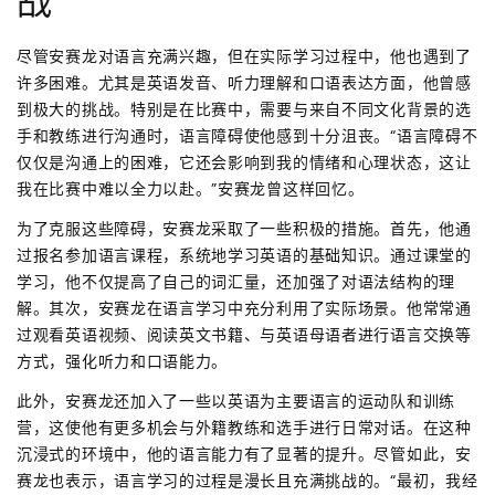
战
尽管安赛龙对语言充满兴趣，但在实际学习过程中，他也遇到了
许多困难。尤其是英语发音、听力理解和口语表达方面，他曾感
到极大的挑战。特别是在比赛中，需要与来自不同文化背景的选
手和教练进行沟通时，语言障碍使他感到十分沮丧。“语言障碍不
仅仅是沟通上的困难，它还会影响到我的情绪和心理状态，这让
我在比赛中难以全力以赴。”安赛龙曾这样回忆。
为了克服这些障碍，安赛龙采取了一些积极的措施。首先，他通
过报名参加语言课程，系统地学习英语的基础知识。通过课堂的
学习，他不仅提高了自己的词汇量，还加强了对语法结构的理
解。其次，安赛龙在语言学习中充分利用了实际场景。他常常通
过观看英语视频、阅读英文书籍、与英语母语者进行语言交换等
方式，强化听力和口语能力。
此外，安赛龙还加入了一些以英语为主要语言的运动队和训练
营，这使他有更多机会与外籍教练和选手进行日常对话。在这种
沉浸式的环境中，他的语言能力有了显著的提升。尽管如此，安
赛龙也表示，语言学习的过程是漫长且充满挑战的。“最初，我经