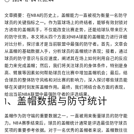
2024-12-04 11:52:44
文章摘要：在NBA的历史上，盖帽能力一直被视为衡量一名防守
球员的关键指标之一。作为篮球场上的终结者，能够有效封锁对
方进攻的盖帽高手，不仅能改变比赛走势，还能给球队带来巨大
的防守优势。本文将从四个方面对NBA球星的盖帽能力进行详细
对比分析，探讨谁才是当前联盟中最强的防守者。首先，文章会
从盖帽的基础数据入手，分析球员的盖帽统计表现；接着，通过
球员的防守意识与反应速度，阐述其在场上如何利用自己的反应
能力来完成盖帽；然后，我们将关注球员的身体条件，特别是身
高、臂展等因素如何帮助球员在比赛中增加盖帽机会；最后，结
合球员的整体防守风格和对比赛的影响力，深入探讨哪些球员能
够在关键时刻发挥盖帽作用。最终，我们将结合各方面的表现，
给出当前NBA联盟中最强防守者的评选结果。
1、盖帽数据与防守统计
盖帽作为防守端的重要数据之一，一直被用来衡量球员的防守能
力。NBA赛季结束后，球员的盖帽统计通常是评选最佳防守球员
奖项的重要参考依据。对于一名优秀的盖帽者来说，盖帽数往往