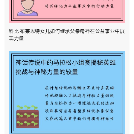
科比·布莱恩特女儿如何继承父亲精神在公益事业中展
现力量