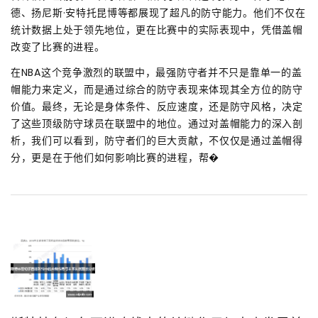
德、扬尼斯·安特托昆博等都展现了超凡的防守能力。他们不仅在
统计数据上处于领先地位，更在比赛中的实际表现中，凭借盖帽
改变了比赛的进程。
在NBA这个竞争激烈的联盟中，最强防守者并不只是靠单一的盖
帽能力来定义，而是通过综合的防守表现来体现其全方位的防守
价值。最终，无论是身体条件、反应速度，还是防守风格，决定
了这些顶级防守球员在联盟中的地位。通过对盖帽能力的深入剖
析，我们可以看到，防守者们的巨大贡献，不仅仅是通过盖帽得
分，更是在于他们如何影响比赛的进程，帮�