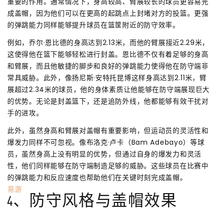
重要的作用。通常情况下，身高较高、臂展较长的球员更容易完
成盖帽，因为他们可以在更高的起跳点上封堵对方的投篮。更强
的弹跳能力同样能够提升球员在篮筐附近的防守效率。
例如，乔尔·恩比德的身高达到2.13米，而他的臂展接近2.29米，
这使得他在篮下能够轻松进行封盖。恩比德不仅有着足够的身高
和臂展，而且他敏捷的脚步和良好的弹跳能力使得他在防守端非
常具威胁。此外，像扬尼斯·安特托昆博这样身高达到2.11米，臂
展超过2.34米的球员，他的身体素质让他能够在防守端展现巨大
的优势。无论是封盖篮下，还是追防外线，他都能够有效干扰对
手的进攻。
此外，虽然身高和臂展对盖帽有重要影响，但运动员的灵活性和
爆发力同样不可忽视。像布洛克·卢卡（Bam Adebayo）等球
员，虽然身高上没有明显的优势，但通过自身的爆发力和灵活
性，他们同样能够在防守端制造足够的威胁。这些球员在比赛中
的弹跳能力和反应速度也帮助他们在关键时刻完成盖帽。
易游
4、防守风格与盖帽效果