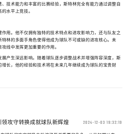
慧、技术能力和丰富的比赛经验，斯特林完全有能力通过调整自
高的水平上竞技。
键作用。他不仅拥有独特的技术特点和进攻影响力，还与队友之
斯特林的多面手角色使得他成为球队不可或缺的进攻核心。未
进攻线中发挥更加重要的作用。
发展产生深远影响。随着球队逐步调整战术并增强阵容深度，斯
的增长，他的经验和技术将在未来几年继续成为球队的宝贵财
引领攻守转换成就球队新辉煌
2024-12-03 19:32:19