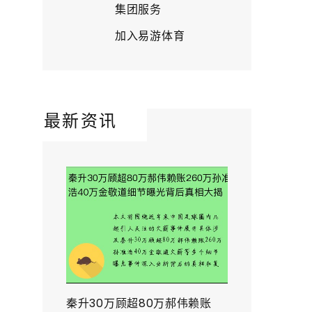
集团服务
加入易游体育
最新资讯
秦升30万顾超80万郝伟赖账