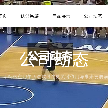
首页
认识易游
产品展示
公司动态
公司动态
斯特林在切尔西进攻线中的关键作用与未来发展