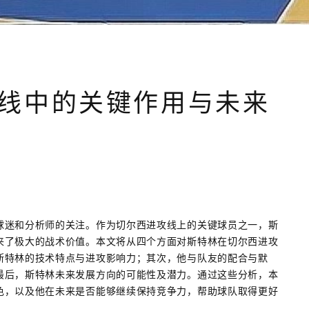
线中的关键作用与未来
球迷和分析师的关注。作为切尔西进攻线上的关键球员之一，斯
来了极大的战术价值。本文将从四个方面对斯特林在切尔西进攻
斯特林的技术特点与进攻影响力；其次，他与队友的配合与默
最后，斯特林未来发展方向的可能性及潜力。通过这些分析，本
色，以及他在未来是否能够继续保持竞争力，帮助球队取得更好