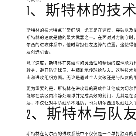
1、斯特林的技
斯特林的技术特点非常鲜明，尤其是在速度、突破以及
斯特林的速度是他的最大武器之一。在面对对方防守时
尔西的进攻体系中，他时常担任左边锋的位置，这使得
友创造机会。
除了速度，斯特林在突破时的灵活性和精确的控球能力
转身，避开防守球员，并精准地传球给队友。这种技术
击和进攻组织方面。无论是通过个人突破还是与队友的
更为重要的是，斯特林在进攻端的高效性让他成为切尔
能够在禁区内冷静处理球并完成高效的射门，尤其是在
胁，不仅让对手防线防不胜防，也为切尔西进攻线注入
2、斯特林与队
斯特林在切尔西的进攻系统中不仅仅是一个单打独斗的