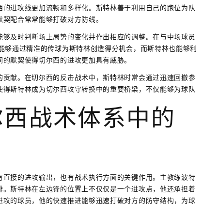
西的进攻线更加流畅和多样化。斯特林善于利用自己的跑位为队
默契配合常常能够打破对方防线。
能够及时判断场上局势的变化并作出相应的调整。在与中场球员
特能够通过精准的传球为斯特林创造得分机会，而斯特林也能够利
间的默契使得切尔西的进攻更加具有威胁。
的贡献。在切尔西的反击战术中，斯特林时常会通过迅速回撤参
使得斯特林成为切尔西攻守转换中的重要桥梁，不仅能够为球队
尔西战术体系中的
有直接的进攻输出，也有战术执行方面的关键作用。主教练波特
排。斯特林在左边锋的位置上不仅仅是一个进攻点，他还承担着
进攻的球员，他的快速推进能够迅速打破对方的防守结构，为球