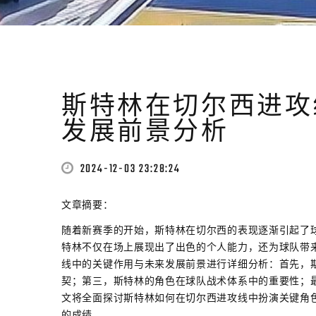
斯特林在切尔西进攻
发展前景分析
2024-12-03 23:28:24
文章摘要：
随着新赛季的开始，斯特林在切尔西的表现逐渐引起了
特林不仅在场上展现出了出色的个人能力，还为球队带
线中的关键作用与未来发展前景进行详细分析：首先，
契；第三，斯特林的角色在球队战术体系中的重要性；
文将全面探讨斯特林如何在切尔西进攻线中扮演关键角
的成绩。