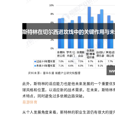
此外，斯特林的适应能力也是他未来发展的一个重要优
球风格和位置，以适应新的战术需求。在未来，斯特林
术特点，同时避免过多依赖边路突破。
易游体育
从个人发展角度来看，斯特林的职业生涯仍有很大的提