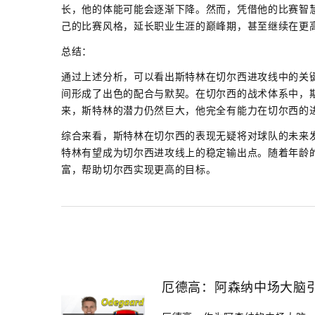
长，他的体能可能会逐渐下降。然而，凭借他的比赛智
己的比赛风格，延长职业生涯的巅峰期，甚至继续在更
总结：
通过上述分析，可以看出斯特林在切尔西进攻线中的关
间形成了出色的配合与默契。在切尔西的战术体系中，
来，斯特林的潜力仍然巨大，他完全有能力在切尔西的
综合来看，斯特林在切尔西的表现无疑将对球队的未来
特林有望成为切尔西进攻线上的稳定输出点。随着年龄
富，帮助切尔西实现更高的目标。
厄德高：阿森纳中场大脑