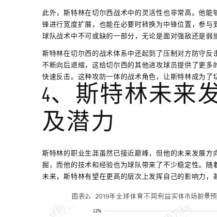
此外，斯特林在切尔西战术中的灵活性也非常高。他能
锋进行宽度扩展，也能在必要时转换为中锋位置，参与
球队战术中不可或缺的一部分，无论是面对强敌还是弱
斯特林在切尔西的战术体系中还起到了压制对方防守反
不断向后退缩，这给切尔西的其他进攻球员提供了更多
快速反击。这种攻防一体的战术角色，让斯特林成为了
4、斯特林未来
及潜力
斯特林的职业生涯虽然已接近巅峰，但他的未来发展方
掘，而他的技术和经验也为球队带来了不少稳定性。随
未来，斯特林有望在更高的层次上发挥自己的影响力，