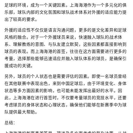
足球的环境，成为一个关键因素。上海海港作为一个多元化的俱
乐部，球队内部的文化氛围和球队战术体系对外援的适应能力提
出了较高的要求。
外援的适应性不仅仅是语言沟通问题，更多的是文化差异和足球
风格的融合。对于一个外援球员来说，快速融入球队的战术体
系、理解教练的意图、与队友建立默契，这些因素都直接影响到
球员的表现。而上海海港的首签，往往在这方面需要进行更多的
考量，选择那些能够迅速适应并融入球队体系的球员，是确保引
援成功的关键。
另外，球员的个人状态也是需要评估的因素。即使一名球员曾经
在其他联赛中表现出色，来到中国足球后，由于环境变化、身体
状态等多方面因素的影响，也可能未能发挥出最好的水平。因
此，上海海港在进行首签时，不仅要考量球员的竞技水平，还要
考虑球员的身体状态和心理状态，确保他们能够在新赛季中为球
队提供最大帮助。
总结：