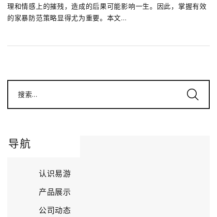
理和情感上的摧残，造成的后果可能影响一生。因此，掌握有效
的家暴防范策略显得尤为重要。本文...
搜索...
导航
认识易游
产品展示
公司动态