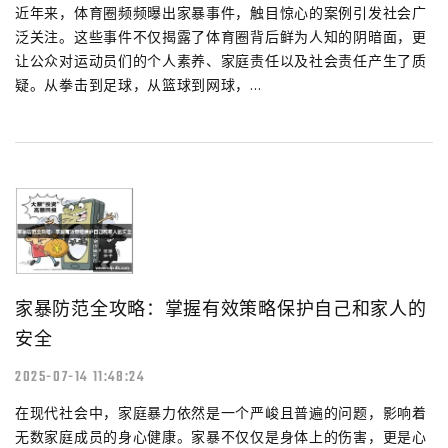
近年来，体育圈频频曝出家暴事件，触目惊心的案例引发社会广
泛关注。这些事件不仅揭露了体育圈背后鲜为人知的阴暗面，更
让公众对运动员们的个人素养、家庭责任以及社会责任产生了质
疑。从拳击到足球，从篮球到网球，...
家暴防范全攻略：掌握有效策略保护自己和家人的
安全
2025-07-14 11:48:24
在现代社会中，家庭暴力依然是一个严峻且普遍的问题，影响着
无数家庭成员的身心健康。家暴不仅仅是身体上的伤害，更是心