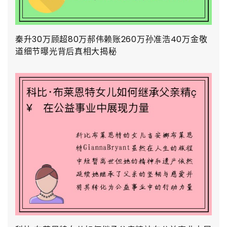
秦升30万顾超80万郝伟赖账260万孙准浩40万金敬
道细节曝光背后真相大揭秘