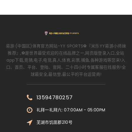
易游·(中国区)体育官方网站-YY SPORTS⚽️『米乐YY易游小师妹
推荐』,⚽️是世界最受欢迎的在线品牌之一,网页版登录入口,全站
app下载,竞猜,电子,电竞,真人,体育,彩票,捕鱼,各种游戏等您来!入
口、首页、平台、登陆、官网、二十四小时专属客服在线服务!全
球最安全,最信誉,最公平的平台运营商!
13594780257
礼拜一礼拜六: 07:00AM - 05:00PM
芜湖市饥匪郡210号