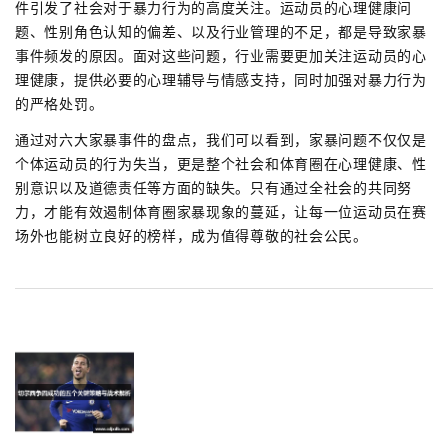
件引发了社会对于暴力行为的高度关注。运动员的心理健康问
题、性别角色认知的偏差、以及行业管理的不足，都是导致家暴
事件频发的原因。面对这些问题，行业需要更加关注运动员的心
理健康，提供必要的心理辅导与情感支持，同时加强对暴力行为
的严格处罚。
通过对六大家暴事件的盘点，我们可以看到，家暴问题不仅仅是
个体运动员的行为失当，更是整个社会和体育圈在心理健康、性
别意识以及道德责任等方面的缺失。只有通过全社会的共同努
力，才能有效遏制体育圈家暴现象的蔓延，让每一位运动员在赛
场外也能树立良好的榜样，成为值得尊敬的社会公民。