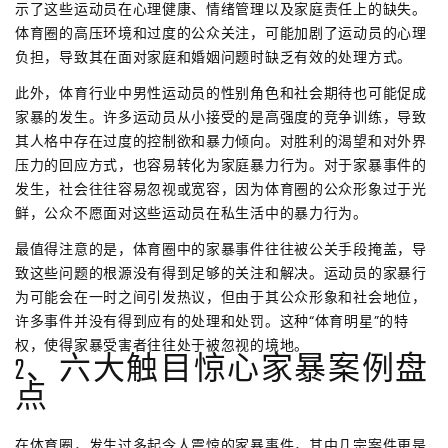
示了这些运动员在心理健康、情绪管理以及家庭责任上的缺失。
体育圈的高压环境和过度的公众关注，可能加剧了运动员的心理
负担，导致其在面对家庭和婚姻问题时缺乏有效的处理方式。
此外，体育行业中男性运动员的性别角色和社会期待也可能促成
家暴的发生。许多运动员从小接受的是高强度的竞争训练，导致
其人格中存在过度的控制欲和暴力倾向。对胜利的渴望和对外界
压力的回应方式，也容易转化为家庭暴力行为。对于家暴事件的
发生，社会往往容易忽视或宽容，因为体育圈的公众形象过于光
鲜，公众不愿面对这些运动员在私生活中的暴力行为。
最值得注意的是，体育圈中的家暴事件往往被公关手段掩盖，导
致这些问题的根源没有得到足够的关注和解决。运动员的家暴行
为可能会在一时之间引发热议，但由于其公众形象和社会地位，
许多事件并没有得到应有的处理和处罚。这种“体育明星”的特
权，使得家暴受害者往往处于被忽视的境地。
2、六大触目惊心家暴案例盘
点
在体育圈，发生过多起令人震惊的家暴事件，其中几宗案件更是