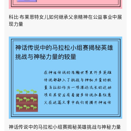
科比·布莱恩特女儿如何继承父亲精神在公益事业中展
现力量
神话传说中的马拉松小组赛揭秘英雄挑战与神秘力量