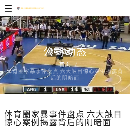
公司动态
首页
体育圈家暴事件盘点 六大触目惊心案例揭露背
后的阴暗面
体育圈家暴事件盘点 六大触目
惊心案例揭露背后的阴暗面