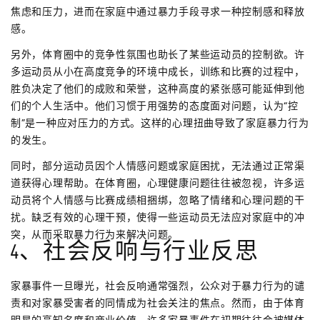
焦虑和压力，进而在家庭中通过暴力手段寻求一种控制感和释放
感。
另外，体育圈中的竞争性氛围也助长了某些运动员的控制欲。许
多运动员从小在高度竞争的环境中成长，训练和比赛的过程中，
胜负决定了他们的成败和荣誉，这种高度的紧张感可能延伸到他
们的个人生活中。他们习惯于用强势的态度面对问题，认为“控
制”是一种应对压力的方式。这样的心理扭曲导致了家庭暴力行为
的发生。
同时，部分运动员因个人情感问题或家庭困扰，无法通过正常渠
道获得心理帮助。在体育圈，心理健康问题往往被忽视，许多运
动员将个人情感与比赛成绩相捆绑，忽略了情绪和心理问题的干
扰。缺乏有效的心理干预，使得一些运动员无法应对家庭中的冲
突，从而采取暴力行为来解决问题。
4、社会反响与行业反思
家暴事件一旦曝光，社会反响通常强烈，公众对于暴力行为的谴
责和对家暴受害者的同情成为社会关注的焦点。然而，由于体育
明星的高知名度和商业价值，许多家暴事件在初期往往会被媒体