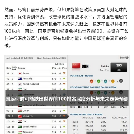
然而，尽管目前形势严峻，但如果能够在政策层面加大对足球的
支持，优化青训体系，改善球员的技战术水平，并增强管理层的
决策能力，国足仍然有机会在未来迎头赶上，稳定在世界排名前
100以内。因此，国足是否能够避免掉出世界前100，关键在于如
何进行深度改革与创新，只有如此才能让中国足球迎来真正的突
破。