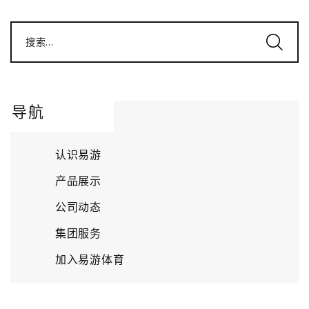
搜索...
导航
认识易游
产品展示
公司动态
集团服务
加入易游体育