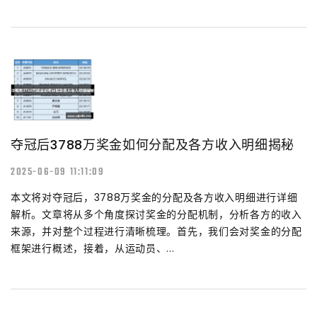
夺冠后3788万奖金如何分配及各方收入明细揭秘
2025-06-09 11:11:09
本文将对夺冠后，3788万奖金的分配及各方收入明细进行详细
解析。文章将从多个角度探讨奖金的分配机制，分析各方的收入
来源，并对整个过程进行清晰梳理。首先，我们会对奖金的分配
框架进行概述，接着，从运动员、...