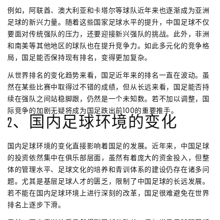
例如，阿联酋、澳大利亚和卡塔尔等球队近年来也逐渐成为亚洲
足球的新兴力量。随着这些国家足球水平的提升，中国足球不仅
要面对传统强队的压力，还要迎接新兴强队的挑战。此外，非洲
和南美等其他地区的球队也在提升竞争力。如此多元化的竞争格
局，国足能否保持现有排名，变得更加复杂。
从世界排名的变化趋势来看，国足近年来的排名一直在波动。虽
然在某些比赛中取得过不错的成绩，但从长远来看，国足能否持
续在强队之间站稳脚跟，仍然是一个未知数。若不加以调整，国
际竞争的加剧无疑将成为国足跌出前100的重要推手。
2、国内足球环境的变化
国内足球环境的变化直接影响着国足的发展。近年来，中国足球
的投资依然集中在俱乐部层面，虽然有着庞大的资金投入，但整
体的管理水平、足球文化的培养和青训体系的建设仍存在诸多问
题。尤其是基层足球人才的匮乏，限制了中国足球的长远发展。
若不能在国内足球环境上进行深刻的改革，国足很难避免在世界
排名上逐步下滑。