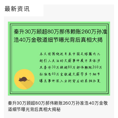
最新资讯
秦升30万顾超80万郝伟赖账260万孙准浩40万金敬
道细节曝光背后真相大揭秘