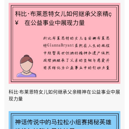
科比·布莱恩特女儿如何继承父亲精神在公益事业中展
现力量