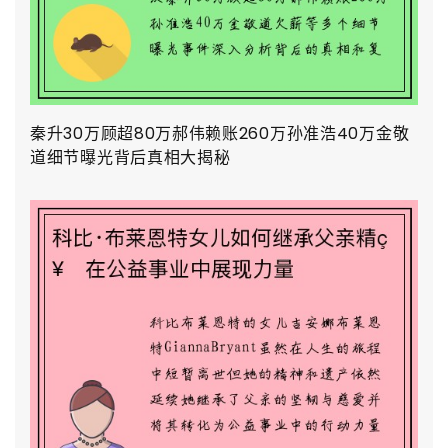
秦升30万顾超80万郝伟赖账260万孙准浩40万金敬
道细节曝光背后真相大揭秘