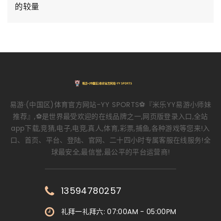
的较量
易游·(中国区)体育官方网站-YY SPORTS⚽️『米乐YY易游小师妹
推荐』,⚽️是世界最受欢迎的在线品牌之一,网页版登录入口,全站
app下载,竞猜,电子,电竞,真人,体育,彩票,捕鱼,各种游戏等您来!入
口、首页、平台、登陆、官网、二十四小时专属客服在线服务!全
球最安全,最信誉,最公平的平台运营商!
13594780257
礼拜一礼拜六: 07:00AM - 05:00PM