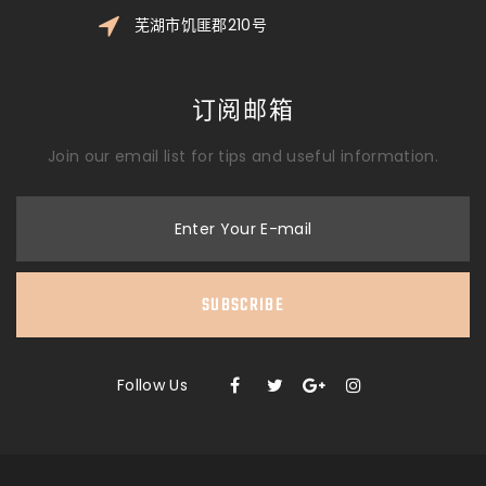
芜湖市饥匪郡210号
订阅邮箱
Join our email list for tips and useful information.
Enter Your E-mail
SUBSCRIBE
Follow Us