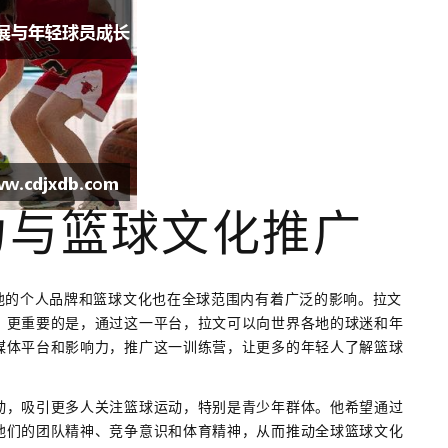
力与篮球文化推广
他的个人品牌和篮球文化也在全球范围内有着广泛的影响。拉文
，更重要的是，通过这一平台，拉文可以向世界各地的球迷和年
媒体平台和影响力，推广这一训练营，让更多的年轻人了解篮球
动，吸引更多人关注篮球运动，特别是青少年群体。他希望通过
他们的团队精神、竞争意识和体育精神，从而推动全球篮球文化