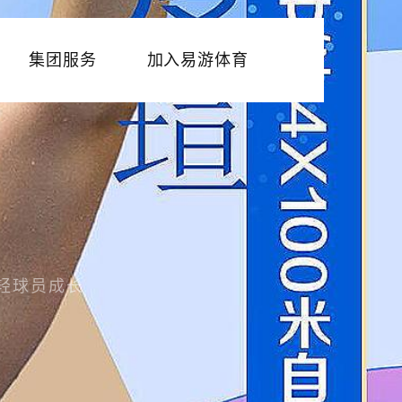
集团服务
加入易游体育
轻球员成长