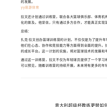
的发展。
yy易游体育
拉文还计划通过训练营，联合各大篮球俱乐部、体育机
化的普及。他坚信，只有通过多方合作，才能真正实现
总结：
扎克·拉文创办篮球训练营的计划，不仅仅是为了提升
他们在心态、协作和竞技能力等方面得到全面的提升。
的成长平台。这一计划的实施，将对篮球技术的发展和
通过这一训练营，拉文不仅为年轻球员提供了一个学习
可以预见，随着训练营的持续开展，未来将有更多的年
意大利超级杯教练更替如