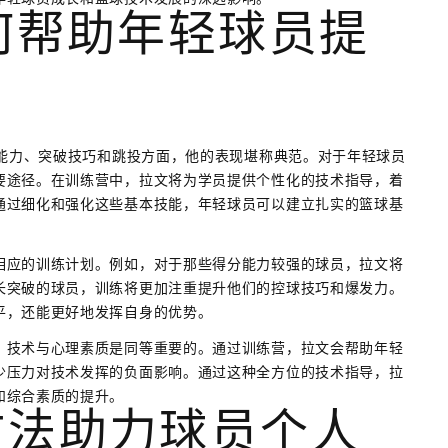
如何帮助年轻球员提
分能力、突破技巧和跳投方面，他的表现堪称典范。对于年轻球员
要途径。在训练营中，拉文将为学员提供个性化的技术指导，着
通过细化和强化这些基本技能，年轻球员可以建立扎实的篮球基
相应的训练计划。例如，对于那些得分能力较强的球员，拉文将
长突破的球员，训练将更加注重提升他们的控球技巧和爆发力。
平，还能更好地发挥自身的优势。
，技术与心理素质是同等重要的。通过训练营，拉文会帮助年轻
少压力对技术发挥的负面影响。通过这种全方位的技术指导，拉
和综合素质的提升。
方法助力球员个人