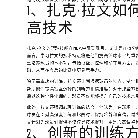
1、扎克·拉文
高技术
扎克·拉文的篮球技能在NBA中备受瞩目，尤其是在得
而言，学习拉文的技术特点将是他们提高篮球水平的重
重培养球员的基本功，包括投篮、控球和防守等方面。
础，从而在今后的比赛中更具竞争力。
除了基本功的训练，拉文还计划根据球员的特点，制定
帮助他们提高投篮选择的判断力和精准度；对于那些擅
通过这种个性化训练，球员不仅能够提升自己的技术水
此外，拉文还强调心理训练的结合。他认为，在球场上
球员在面对高强度训练和比赛时，保持冷静和自信，减
文计划为球员们提供不仅仅是技术提升，更是心态调整
2、创新的训练