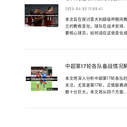
2025-04-03 11:08:41
本文旨在探讨意大利超级杯期间教
兰的教练变化，球队在战术安排
要核心球员，如何适应这些变化成.
中超第17轮各队备战情况
本文将深入分析中超第17轮各队
关注，尤其是第17轮，正值联赛
都十分巨大。本文将从四个方面...