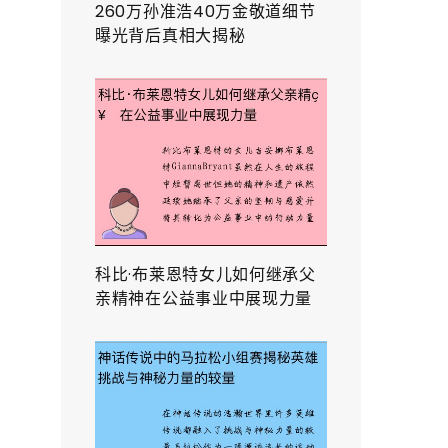
260万孙准浩40万金敬道细节
曝光背后真相大揭秘
科比·布莱恩特女儿如何继承父
亲精神在公益事业中展现力量