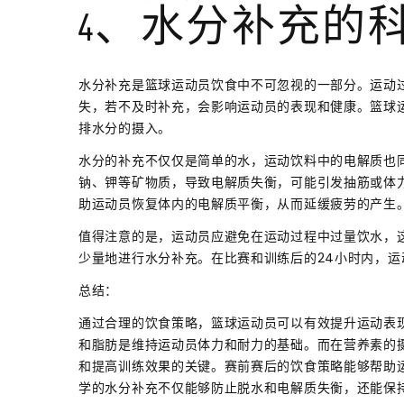
4、水分补充的
水分补充是篮球运动员饮食中不可忽视的一部分。运动
失，若不及时补充，会影响运动员的表现和健康。篮球
排水分的摄入。
水分的补充不仅仅是简单的水，运动饮料中的电解质也
钠、钾等矿物质，导致电解质失衡，可能引发抽筋或体
助运动员恢复体内的电解质平衡，从而延缓疲劳的产生
值得注意的是，运动员应避免在运动过程中过量饮水，
少量地进行水分补充。在比赛和训练后的24小时内，
总结：
通过合理的饮食策略，篮球运动员可以有效提升运动表
和脂肪是维持运动员体力和耐力的基础。而在营养素的
和提高训练效果的关键。赛前赛后的饮食策略能够帮助
学的水分补充不仅能够防止脱水和电解质失衡，还能保