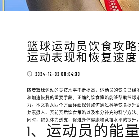
篮球运动员饮食攻略
运动表现和恢复速度
2024-12-02 00:04:30
随着篮球运动的竞技水平不断提高，运动员的饮食已经
和加速恢复的重要手段。正确的饮食策略能够帮助篮球
力。本文将从四个方面详细探讨如何通过科学饮食提升
养素摄入、赛前赛后饮食策略以及水分补充的科学方法
同时，避免体力透支，促进身体健康和竞技水平的提升
1、运动员的能