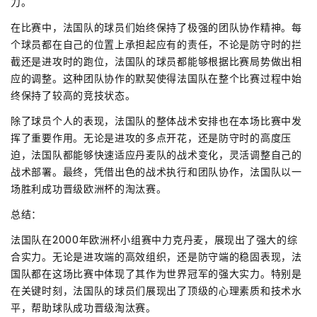
力。
在比赛中，法国队的球员们始终保持了极强的团队协作精神。每
个球员都在自己的位置上承担起应有的责任，不论是防守时的拦
截还是进攻时的跑位，法国队的球员都能够根据比赛局势做出相
应的调整。这种团队协作的默契使得法国队在整个比赛过程中始
终保持了较高的竞技状态。
除了球员个人的表现，法国队的整体战术安排也在本场比赛中发
挥了重要作用。无论是进攻的多点开花，还是防守时的高度压
迫，法国队都能够快速适应丹麦队的战术变化，灵活调整自己的
战术部署。最终，凭借出色的战术执行和团队协作，法国队以一
场胜利成功晋级欧洲杯的淘汰赛。
总结：
法国队在2000年欧洲杯小组赛中力克丹麦，展现出了强大的综
合实力。无论是进攻端的高效组织，还是防守端的稳固表现，法
国队都在这场比赛中体现了其作为世界冠军的强大实力。特别是
在关键时刻，法国队的球员们展现出了顶级的心理素质和技术水
平，帮助球队成功晋级淘汰赛。