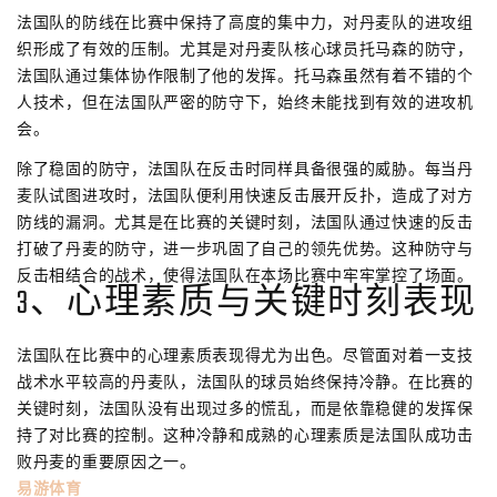
法国队的防线在比赛中保持了高度的集中力，对丹麦队的进攻组
织形成了有效的压制。尤其是对丹麦队核心球员托马森的防守，
法国队通过集体协作限制了他的发挥。托马森虽然有着不错的个
人技术，但在法国队严密的防守下，始终未能找到有效的进攻机
会。
除了稳固的防守，法国队在反击时同样具备很强的威胁。每当丹
麦队试图进攻时，法国队便利用快速反击展开反扑，造成了对方
防线的漏洞。尤其是在比赛的关键时刻，法国队通过快速的反击
打破了丹麦的防守，进一步巩固了自己的领先优势。这种防守与
反击相结合的战术，使得法国队在本场比赛中牢牢掌控了场面。
3、心理素质与关键时刻表现
法国队在比赛中的心理素质表现得尤为出色。尽管面对着一支技
战术水平较高的丹麦队，法国队的球员始终保持冷静。在比赛的
关键时刻，法国队没有出现过多的慌乱，而是依靠稳健的发挥保
持了对比赛的控制。这种冷静和成熟的心理素质是法国队成功击
败丹麦的重要原因之一。
易游体育