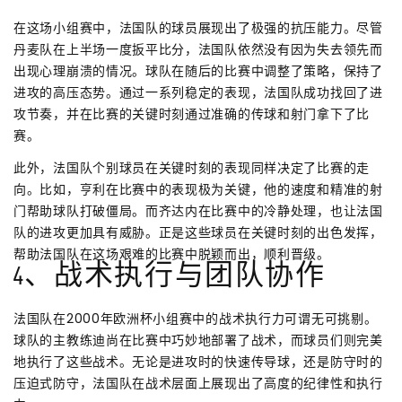
在这场小组赛中，法国队的球员展现出了极强的抗压能力。尽管
丹麦队在上半场一度扳平比分，法国队依然没有因为失去领先而
出现心理崩溃的情况。球队在随后的比赛中调整了策略，保持了
进攻的高压态势。通过一系列稳定的表现，法国队成功找回了进
攻节奏，并在比赛的关键时刻通过准确的传球和射门拿下了比
赛。
此外，法国队个别球员在关键时刻的表现同样决定了比赛的走
向。比如，亨利在比赛中的表现极为关键，他的速度和精准的射
门帮助球队打破僵局。而齐达内在比赛中的冷静处理，也让法国
队的进攻更加具有威胁。正是这些球员在关键时刻的出色发挥，
帮助法国队在这场艰难的比赛中脱颖而出，顺利晋级。
4、战术执行与团队协作
法国队在2000年欧洲杯小组赛中的战术执行力可谓无可挑剔。
球队的主教练迪尚在比赛中巧妙地部署了战术，而球员们则完美
地执行了这些战术。无论是进攻时的快速传导球，还是防守时的
压迫式防守，法国队在战术层面上展现出了高度的纪律性和执行