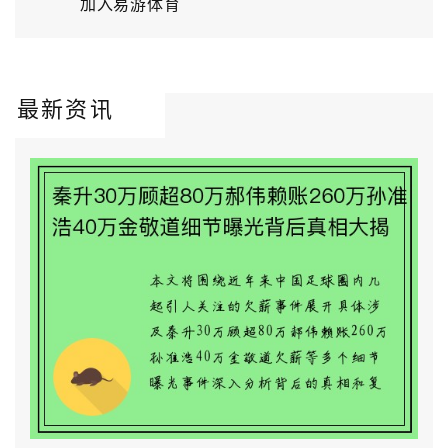
加入易游体育
最新资讯