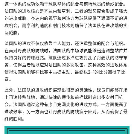
这一体系的成功依赖于球队整体的配合与前场球员的精妙配合。
法国队的进攻核心是齐达内和亨利，二者的默契配合形成了强大
的进攻威胁。齐达内的视野和创造力为球队提供了源源不断的进
攻机会，而亨利的速度和射门技术则确保了法国队在进攻端的实
际威胁。
法国队的进攻不仅仅依靠个人能力，还注重整体的配合与组织。
在面对丹麦队的防线时，法国队的中场球员能够迅速调整站位并
保持良好的传球线路。球队通过多点进攻打乱了丹麦队的防守布
置，使得后者难以应对法国队的多次攻击。这种高效的进攻体系
使得法国队能够在比赛中占据主动，最终以2-1的比分赢得了比
赛。
此外，法国队的进攻组织展现出很高的灵活性，球员们能够在场
上迅速转移阵地，通过快速的横传和前插球制造出多次射门机
会。法国队通过这种有序且充满变化的进攻方式，一方面提高了
进攻效率，另一方面也让丹麦队的防线疲于应对，从而确保了最
终的胜利。