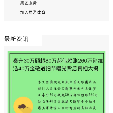
集团服务
加入易游体育
最新资讯