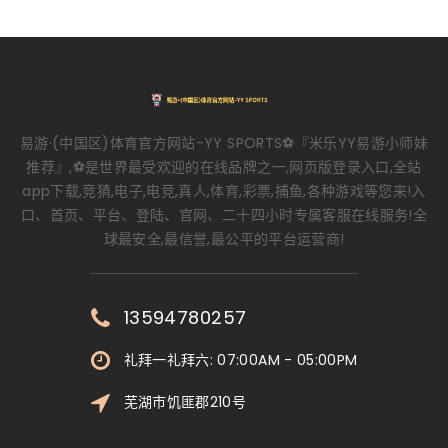
易游·(中国区)体育官方网站-YY SPORTS⚽️『米乐YY易游小师妹
推荐』,⚽️是世界最受欢迎的在线品牌之一,网页版登录入口,全站
app下载,竞猜,电子,电竞,真人,体育,彩票,捕鱼,各种游戏等您来!入
口、首页、平台、登陆、官网、二十四小时专属客服在线服务!全
球最安全,最信誉,最公平的平台运营商!
13594780257
礼拜一礼拜六: 07:00AM - 05:00PM
芜湖市饥匪郡210号