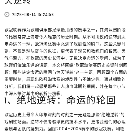
天逆转
2026-06-14 15:24:56
欧冠联赛作为欧洲俱乐部足球最顶级的赛事之一，其淘汰赛阶段
的比赛常常上演着令人难忘的历史时刻。从不可思议的逆转到决
定命运的一球，欧冠淘汰赛中充满了戏剧性的瞬间。这些关键时
刻，不仅是球队奋斗的象征，更代表了球员和教练们的智慧、勇
气与毅力。在欧冠的历史长河中，无数决定命运的瞬间，成为了
球迷们津津乐道的话题。本文将围绕“欧冠淘汰赛历史关键时刻回
顾：那些决定命运的瞬间与惊天逆转”这一主题，回顾四个方面的
重要时刻，展现出欧冠淘汰赛的戏剧性与不确定性。通过细致的
分析，我们将一起感受那些让人热血沸腾的瞬间，并在每个小节
中深入探讨其中的转折与精彩。
1、绝地逆转：命运的轮回
欧冠历史上最令人印象深刻的时刻之一无疑是那些“绝地逆转”的
戏剧性场面。逆转不仅考验球员的技术水平，更考验他们的心理
素质与团队的凝聚力。回顾2004-2005赛季的欧冠决赛，利物