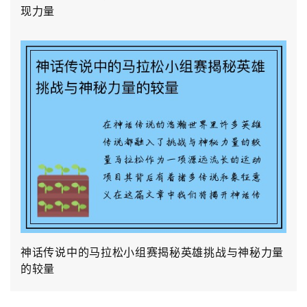
现力量
神话传说中的马拉松小组赛揭秘英雄挑战与神秘力量
的较量