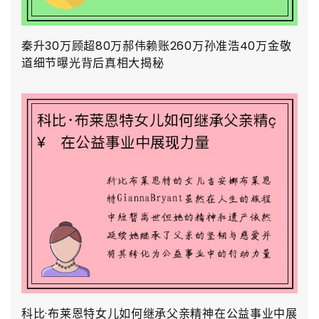
秦升30万顾超80万郝伟赖账260万孙准浩40万金敬
道细节曝光背后真相大揭秘
科比·布莱恩特女儿如何继承父亲精神在公益事业中展