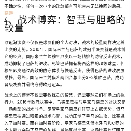
不确定性，任何一次小小的疏忽都有可能带来无法挽回的后果。
易游
4、战术博弈：智慧与胆略的
较量
欧冠淘汰赛不仅仅是球员们的个人对决，战术的较量同样决定着
比赛的走势。2010年，国际米兰与巴萨的欧冠半决赛就是战术博
弈的经典。国际米兰主帅穆里尼奥以一场精妙的防守反击战术，
成功抑制了巴萨的进攻。尽管巴萨拥有梅西这样的超级球星，但
穆里尼奥通过高效的防守体系与快速反击，使得巴萨的进攻屡屡
受挫。最终，国际米兰凭借着两回合总比分3-2战胜巴萨，成功
晋级决赛并最终夺得欧冠冠军。
战术上的博弈不仅需要教练员的智慧，还需要球员们在场上的执
行力。2016年欧冠决赛中，马德里竞技与皇家马德里的对决又是
一场典型的战术斗争。尽管皇家马德里在阵容上占据优势，但马
德里竞技通过精细的战术布置，成功压制了皇马的进攻，比赛进
入了加时赛。而在加时赛阶段，皇家马德里凭借本泽马和C罗的
个人能力突破了马竞的防线，最终赢得比赛。这场比赛也证明了