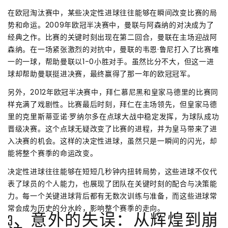
在欧冠淘汰赛中，某些决定性进球往往能够在瞬间改变比赛的局
势和命运。2009年欧冠半决赛中，曼联与阿森纳的对决成为了
经典之作。比赛的关键时刻出现在第二回合，曼联在主场迎战阿
森纳。在一场紧张激烈的对抗中，曼联的韦恩·鲁尼打入了比赛唯
一的一球，帮助曼联以1-0小胜对手。虽然比分不大，但这一进
球却帮助曼联挺进决赛，最终赢得了那一年的欧冠冠军。
另外，2012年欧冠半决赛中，拜仁慕尼黑和皇家马德里的比赛同
样充满了戏剧性。比赛最后时刻，拜仁在主场领先，但皇家马德
里的克里斯蒂亚诺·罗纳尔多在点球大战中稳定发挥，为球队成功
晋级决赛。这个点球无疑改变了比赛的进程，并为皇马带来了进
入决赛的机会。这样的决定性进球，虽然只是一瞬间的闪光，却
能将整个赛季的命运改变。
决定性进球往往能够在短短几秒钟内扭转局势，这些进球不仅代
表了球员的个人能力，也展现了团队在关键时刻的配合与决策能
力。每一个关键进球背后都有无数次训练与准备，而这些进球常
常会成为历史的分水岭，影响整个赛季的走向。
3、意外的失误：从辉煌到崩