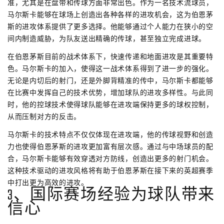
准，尤其是在盘带和传球方面非常出色。作为一名技术流球员，
马尔斯卡能够在球场上创造出各种各样的进攻机会，这为伯恩茅
斯的进攻体系提供了更多选择。他能够通过个人能力在狭小的空
间内制造威胁，为队友送出精确的传球，甚至独立完成进球。
在伯恩茅斯目前的战术体系下，快速传递和地面进攻是其重要特
色。马尔斯卡的加入，使得这一战术体系得到了进一步的强化。
无论是内切后的射门，还是外脚背精准的传中，马尔斯卡都能够
在比赛中发挥自己的技术优势，增加球队的进攻多样性。与此同
时，他的控球技术使得球队能够在进攻端保持更多的球权控制，
从而压制对方的反击。
马尔斯卡的技术特点不仅仅体现在进攻端，他的传球视野和创造
力也使得伯恩茅斯的进攻更加富有层次感。通过与中场球员的配
合，马尔斯卡能够有效穿透对方防线，创造出更多的射门机会。
这种技术驱动的进攻风格将有助于伯恩茅斯在接下来的英超赛季
中打出更为高效的进攻。
3、国际赛场经验为球队带来
信心