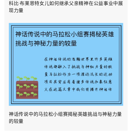
科比·布莱恩特女儿如何继承父亲精神在公益事业中展
现力量
神话传说中的马拉松小组赛揭秘英雄挑战与神秘力量
的较量