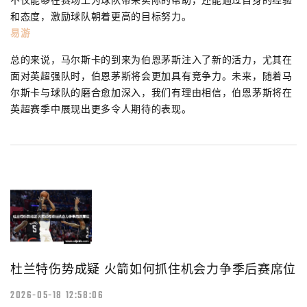
和态度，激励球队朝着更高的目标努力。
易游
总的来说，马尔斯卡的到来为伯恩茅斯注入了新的活力，尤其在
面对英超强队时，伯恩茅斯将会更加具有竞争力。未来，随着马
尔斯卡与球队的磨合愈加深入，我们有理由相信，伯恩茅斯将在
英超赛季中展现出更多令人期待的表现。
杜兰特伤势成疑 火箭如何抓住机会力争季后赛席位
2026-05-18 12:58:06