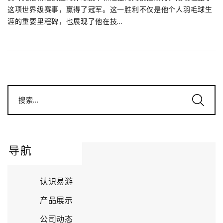
这项世界级赛事，赢得了冠军。这一胜利不仅是他个人羽毛球生
涯的重要里程碑，也展现了他在技...
搜索...
导航
认识易游
产品展示
公司动态