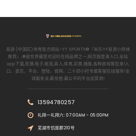
易游·(中国区)体育官方网站-YY SPORTS⚽️『米乐YY易游小师妹
推荐』,⚽️是世界最受欢迎的在线品牌之一,网页版登录入口,全站
app下载,竞猜,电子,电竞,真人,体育,彩票,捕鱼,各种游戏等您来!入
口、首页、平台、登陆、官网、二十四小时专属客服在线服务!全
球最安全,最信誉,最公平的平台运营商!
13594780257
礼拜一礼拜六: 07:00AM - 05:00PM
芜湖市饥匪郡210号