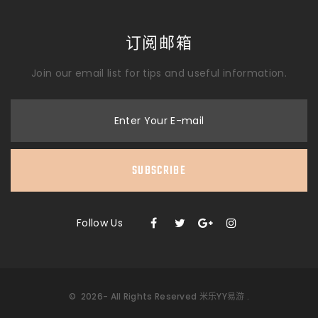
订阅邮箱
Join our email list for tips and useful information.
Enter Your E-mail
SUBSCRIBE
Follow Us
©
2026
- All Rights Reserved
米乐YY易游
.