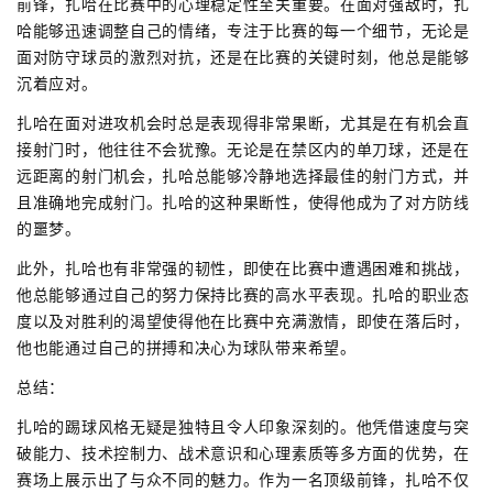
前锋，扎哈在比赛中的心理稳定性至关重要。在面对强敌时，扎
哈能够迅速调整自己的情绪，专注于比赛的每一个细节，无论是
面对防守球员的激烈对抗，还是在比赛的关键时刻，他总是能够
沉着应对。
扎哈在面对进攻机会时总是表现得非常果断，尤其是在有机会直
接射门时，他往往不会犹豫。无论是在禁区内的单刀球，还是在
远距离的射门机会，扎哈总能够冷静地选择最佳的射门方式，并
且准确地完成射门。扎哈的这种果断性，使得他成为了对方防线
的噩梦。
此外，扎哈也有非常强的韧性，即使在比赛中遭遇困难和挑战，
他总能够通过自己的努力保持比赛的高水平表现。扎哈的职业态
度以及对胜利的渴望使得他在比赛中充满激情，即使在落后时，
他也能通过自己的拼搏和决心为球队带来希望。
总结：
扎哈的踢球风格无疑是独特且令人印象深刻的。他凭借速度与突
破能力、技术控制力、战术意识和心理素质等多方面的优势，在
赛场上展示出了与众不同的魅力。作为一名顶级前锋，扎哈不仅