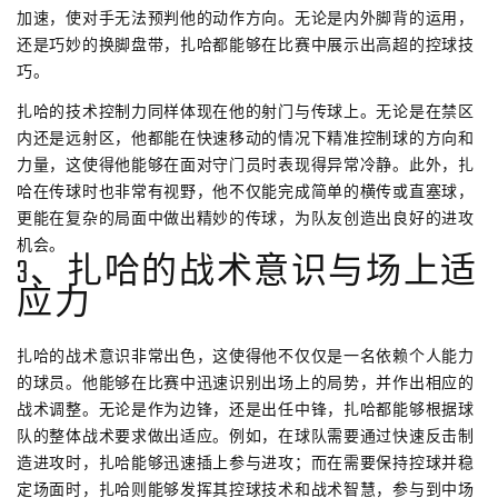
加速，使对手无法预判他的动作方向。无论是内外脚背的运用，
还是巧妙的换脚盘带，扎哈都能够在比赛中展示出高超的控球技
巧。
扎哈的技术控制力同样体现在他的射门与传球上。无论是在禁区
内还是远射区，他都能在快速移动的情况下精准控制球的方向和
力量，这使得他能够在面对守门员时表现得异常冷静。此外，扎
哈在传球时也非常有视野，他不仅能完成简单的横传或直塞球，
更能在复杂的局面中做出精妙的传球，为队友创造出良好的进攻
机会。
3、扎哈的战术意识与场上适
应力
扎哈的战术意识非常出色，这使得他不仅仅是一名依赖个人能力
的球员。他能够在比赛中迅速识别出场上的局势，并作出相应的
战术调整。无论是作为边锋，还是出任中锋，扎哈都能够根据球
队的整体战术要求做出适应。例如，在球队需要通过快速反击制
造进攻时，扎哈能够迅速插上参与进攻；而在需要保持控球并稳
定场面时，扎哈则能够发挥其控球技术和战术智慧，参与到中场