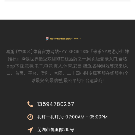
易游·(中国区)体育官方网站-YY SPORTS⚽️『米乐YY易游小师妹
推荐』,⚽️是世界最受欢迎的在线品牌之一,网页版登录入口,全站
app下载,竞猜,电子,电竞,真人,体育,彩票,捕鱼,各种游戏等您来!入
口、首页、平台、登陆、官网、二十四小时专属客服在线服务!全
球最安全,最信誉,最公平的平台运营商!
13594780257
礼拜一礼拜六: 07:00AM - 05:00PM
芜湖市饥匪郡210号