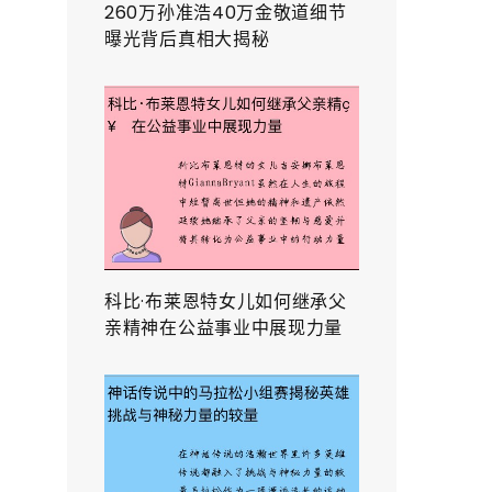
260万孙准浩40万金敬道细节
曝光背后真相大揭秘
科比·布莱恩特女儿如何继承父
亲精神在公益事业中展现力量