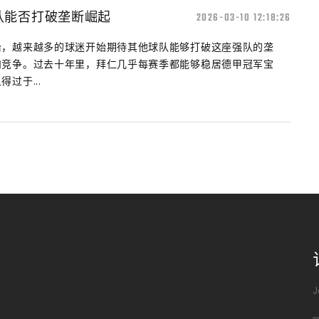
队能否打破垄断崛起
2026-03-10 12:18:26
治，越来越多的球迷开始期待其他球队能够打破这座强队的垄
和竞争。过去十年里，拜仁几乎每赛季都能够稳居德甲冠军宝
过于...
J