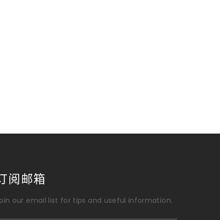
订阅邮箱
oin our email list for tips and useful information.