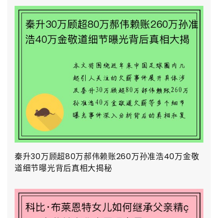
秦升30万顾超80万郝伟赖账260万孙准浩40万金敬
道细节曝光背后真相大揭秘