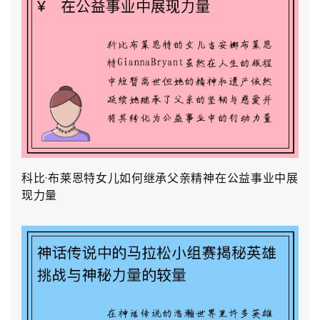
科比·布莱恩特女儿如何继承父亲精神在公益事业中展
现力量