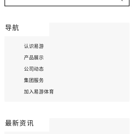
导航
认识易游
产品展示
公司动态
集团服务
加入易游体育
最新资讯