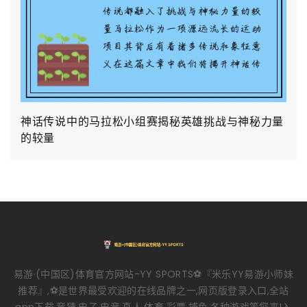
神话传说中的马拉松小组赛揭秘英雄挑战与神秘力量
的较量
易游·(中国区)体育官方网站-YY SPORTS⚽️『米乐YY易游小师妹
推荐』,⚽️是世界最受欢迎的在线品牌之一,网页版登录入口,全站
app下载,竞猜,电子,电竞,真人,体育,彩票,捕鱼,各种游戏等您来!入