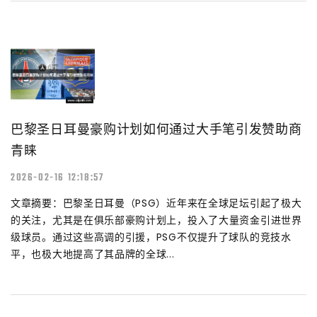
巴黎圣日耳曼豪购计划如何通过大手笔引发赞助商
青睐
2026-02-16 12:18:57
文章摘要：巴黎圣日耳曼（PSG）近年来在全球足坛引起了极大
的关注，尤其是在俱乐部豪购计划上，投入了大量资金引进世界
级球员。通过这些高调的引援，PSG不仅提升了球队的竞技水
平，也极大地提高了其品牌的全球...