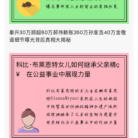
秦升30万顾超80万郝伟赖账260万孙准浩40万金敬
道细节曝光背后真相大揭秘