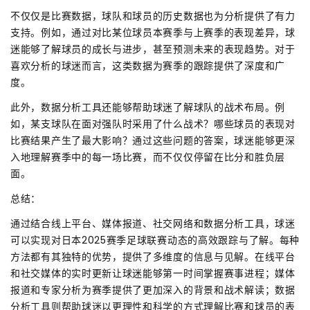
不仅仅是比赛数据，球队和球员的历史数据也为分析提供了有力
支持。例如，通过对比某位球员本赛季与上赛季的表现差异，球
迷能够了解球员的成长与进步，甚至预测未来的表现趋势。对于
喜欢分析的球迷而言，这类数据为赛季的跟踪提供了深度和广
度。
此外，数据分析工具还能够帮助球迷了解球队的战术布局。例
如，某支球队在面对强队时采用了什么战术？哪些球员的表现对
比赛结果产生了最大影响？通过这些问题的答案，球迷能够更深
入地理解赛季中的每一场比赛，而不仅仅停留在比分和胜负层
面。
总结：
通过结合线上平台、媒体报道、社交网络和数据分析工具，球迷
可以实现对日本2025赛季足球联赛动态的高效跟踪与了解。每种
方法都有其独特的优势，提供了多维度的信息与见解。在线平台
和社交媒体的实时更新让球迷能够第一时间掌握赛事进程；媒体
报道和专家分析为赛季提供了更加深入的背景和战术解读；数据
分析工具则帮助球迷以更理性和科学的方式理解比赛和球员的表