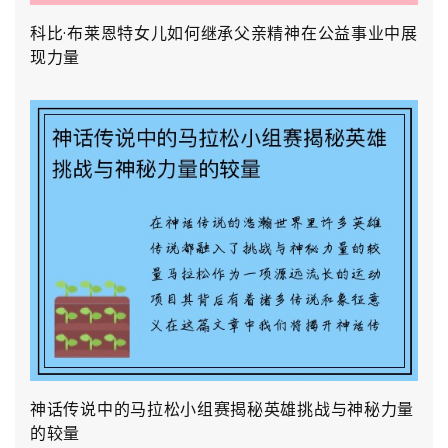
科比·布莱恩特女儿如何继承父亲精神在公益事业中展
现力量
神话传说中的马拉松小组赛揭秘英雄挑战与神秘力量
的较量