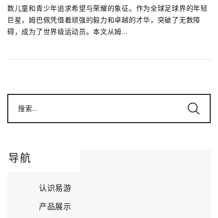
数儿童和青少年追求希望与荣耀的象征。作为全球足球界的年轻
巨星，姆巴佩凭借着顽强的毅力和卓越的才华，突破了无数障
碍，成为了世界级运动员。本文从姆...
搜索...
导航
认识易游
产品展示