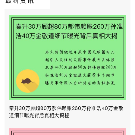
最新资讯
秦升30万顾超80万郝伟赖账260万孙准浩40万金敬
道细节曝光背后真相大揭秘