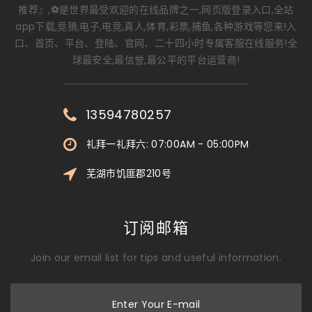
推荐』,⚽️是世界最受欢迎的在线品牌之一,网页版登录入口,全站
app下载,竞猜,电子,电竞,真人,体育,彩票,捕鱼,各种游戏等您来!入
口、首页、平台、登陆、官网、二十四小时专属客服在线服务!全
球最安全,最信誉,最公平的平台运营商!
13594780257
礼拜一礼拜六: 07:00AM - 05:00PM
芜湖市饥匪郡210号
订阅邮箱
Join our email list for tips and useful information.
Enter Your E-mail