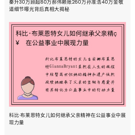
秦升30万顾超80万郝伟赖账260万孙准浩40万金敬
道细节曝光背后真相大揭秘
科比·布莱恩特女儿如何继承父亲精神在公益事业中展
现力量