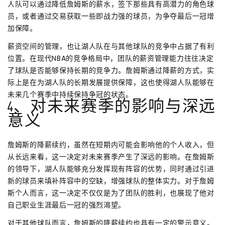
人队可以通过降低詹姆斯的薪水，签下那些具有高潜力的角色球
员，或者通过交易获取一些即战力强的球员，为争夺最后一冠增
加保障。
薪资空间的管理，也让湖人队在与其他球队的竞争中占据了有利
位置。在现代NBA的竞争格局中，团队的薪资管理能力往往决定
了球队是否能够保持长期的竞争力。詹姆斯通过降薪的方式，实
际上是在为湖人队的长期发展提供保障，这也使得湖人队能够在
未来几个赛季中持续保持争冠的状态。
4、对未来赛季的影响与深远
意义
詹姆斯的降薪续约，虽然在短期内可能会影响他的个人收入，但
从长远来看，这一决定对未来赛季产生了深远的影响。在詹姆斯
的领导下，湖人队能够充分发挥现有阵容的优势，同时通过引进
新的球员来填补阵容中的空缺，增强球队的整体实力。对于詹姆
斯个人而言，这一决定不仅仅是为了团队的胜利，也展现了他对
自己职业生涯最后一冠的强烈渴望。
对于其他球队而言，詹姆斯的降薪续约也具有一定的警示意义。