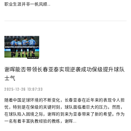
职业生涯并非一帆风顺...
谢晖能否带领长春亚泰实现逆袭成功保级提升球队
士气
2025-12-26 13:07:33
随着中国足球环境的不断变化，长春亚泰在近年来的表现令人担
忧，特别是在保级的关键时刻，球队面临着巨大的压力。然而，
在球队陷入困境之际，谢晖的到来为亚泰带来了新的希望。作为
一名有着丰富执教经验的教练，谢晖...