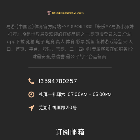
易游·(中国区)体育官方网站-YY SPORTS⚽️『米乐YY易游小师妹
推荐』,⚽️是世界最受欢迎的在线品牌之一,网页版登录入口,全站
app下载,竞猜,电子,电竞,真人,体育,彩票,捕鱼,各种游戏等您来!入
口、首页、平台、登陆、官网、二十四小时专属客服在线服务!全
球最安全,最信誉,最公平的平台运营商!
13594780257
礼拜一礼拜六: 07:00AM - 05:00PM
芜湖市饥匪郡210号
订阅邮箱