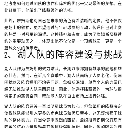
地考虑如何通过团队的协作和阵容的优化来实现最终的梦想。在
此背景下，他做出了降薪续约的选择。
此外，詹姆斯也对自己在未来的角色有着清晰的定位。他不仅仅
是场上的领袖，更希望通过与年轻球员的互动，传递自己对比赛
的热爱与对冠军的渴望。这种精神和态度，成为了詹姆斯降薪续
约的重要动因之一，体现出他不仅仅是一个顶级球员，更是一个
篮球文化的传承者。
2、湖人队的阵容建设与挑战
湖人队作为詹姆斯的效力球队，长期以来都拥有雄厚的底蕴和雄
心壮志。然而，在近几个赛季中，湖人队面临了人员老化、伤病
困扰以及阵容搭配不均等问题。詹姆斯深知，单靠个人的力量已
经无法推动湖人队重回巅峰。因此，他选择降薪续约，为球队提
供更多的薪资空间，帮助湖人队在自由市场上进行补强。
湖人队的阵容建设一直以明星球员为核心，但詹姆斯的降薪决定
使得球队能够引入更多的角色球员和优质替补，这无疑增强了球
队的整体实力。在当今竞争激烈的西部，詹姆斯意识到仅靠现有
阵容的核心力量很难与其他顶级强队抗衡，因此，他的降薪为湖