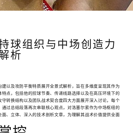
持球组织与中场创造力
解析
构建以及攻防平衡特质展开全景式解析，旨在多维度呈现其作为
体特点，包括他的控球节奏、传递线路选择以及在高压环境下的
攻守转换结构以及团队战术契合度四大方面展开深入讨论，每个
，通过总结段落再次串联核心观点，对洛塞尔索作为中场枢纽的
全面、立体、深入的技术剖析文章，为理解其战术价值提供全面