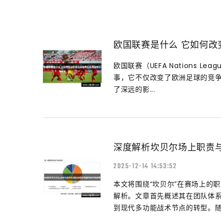
欧国联赛是什么 它如何
欧国联赛（UEFA Nations L
事，它不仅改变了欧洲足球的竞
了深远的影...
深度解析坎贝尔场上职责
2025-12-14 14:53:52
本文将围绕“坎贝尔”在赛场上的
解析。文章首先概述其在团队体
到现代多功能战术节点的转型。随.