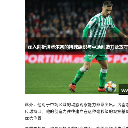
此外，他对于中场区域的动态观察能力非常突出。洛塞
传球窗口。他的创造力往往建立在这种毫秒级的观察基础
优势位置。