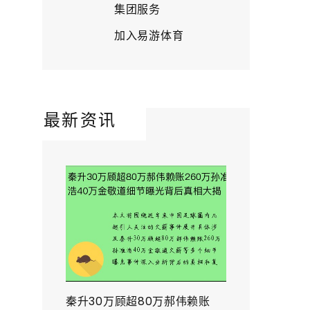
集团服务
加入易游体育
最新资讯
秦升30万顾超80万郝伟赖账