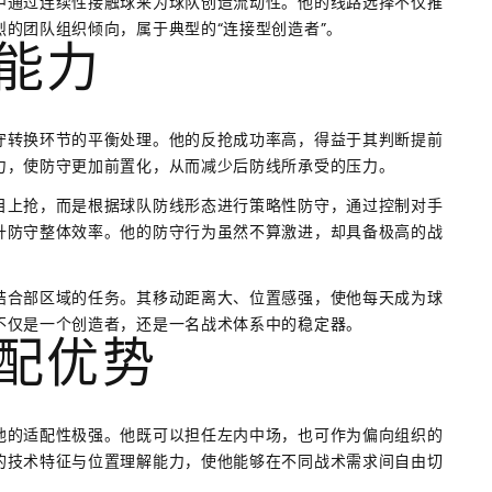
中通过连续性接触球来为球队创造流动性。他的线路选择不仅推
的团队组织倾向，属于典型的“连接型创造者”。
能力
守转换环节的平衡处理。他的反抢成功率高，得益于其判断提前
力，使防守更加前置化，从而减少后防线所承受的压力。
目上抢，而是根据球队防线形态进行策略性防守，通过控制对手
升防守整体效率。他的防守行为虽然不算激进，却具备极高的战
结合部区域的任务。其移动距离大、位置感强，使他每天成为球
不仅是一个创造者，还是一名战术体系中的稳定器。
配优势
他的适配性极强。他既可以担任左内中场，也可作为偏向组织的
的技术特征与位置理解能力，使他能够在不同战术需求间自由切