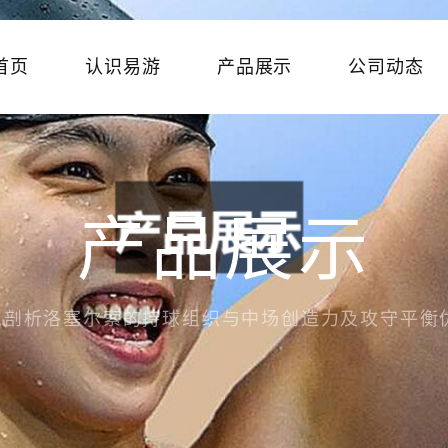
首页
认识易游
产品展示
公司动态
产品展示
入剖析洛塞尔索的持球组织与中场创造力及攻守平衡