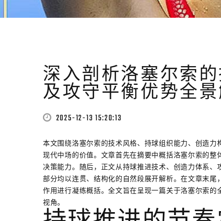
深入剖析洛塞尔索的
及攻守平衡优势全景
2025-12-13 15:20:13
本文围绕洛塞尔索的技术风格、持球组织能力、创造力
现代中场的价值。文章首先在摘要中概括洛塞尔索的整
决策能力。随后，正文从持球推进技术、创造力体系、
部分均以连贯、结构化的自然段展开解析。在文章末尾
作用进行凝练概括。全文旨在呈现一篇关于洛塞尔索的
视角。