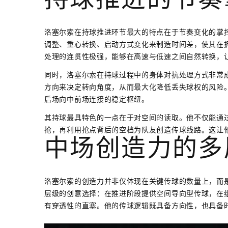
持球推进的节奏
洛塞尔索在持球推进环节最大的特点在于节奏变化的掌
调整、重心转换、启动方式变化来制造时间差，使其在
处理的连贯性极强，能够在高速与低速之间自然转换，
同时，洛塞尔索在持球过程中的身体对抗处理方式非常
方向来决定转向角度，从而最大化降低丢失球权的风险
后场向中前场连接的稳定枢纽。
其持球最具特色的一点在于对空间的读取。他不仅能通
抢，再利用抢点背后的空档为队友创造传球线路。这让
中场创造力的多
洛塞尔索的创造力并非仅体现在关键传球的数量上，而
层级的创意选择：在推进阶段提供空间导向型传球，在
有穿透性的直塞。他的传球逻辑既具备方向性，也具备