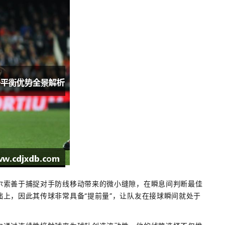
尔索善于捕捉对手防线移动带来的微小缝隙，在瞬息间判断最佳
上，因此其传球非常具备“提前量”，让队友在接球瞬间就处于