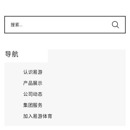
搜索...
导航
认识易游
产品展示
公司动态
集团服务
加入易游体育