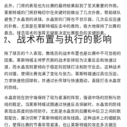
此外，门将的表现也为比赛的最终结果起到了至关重要的作用。
莱斯特城的门将舒梅切尔在关键时刻做出了几次扑救，帮助球队
避免了水晶宫的进球。水晶宫的门将也不甘示弱，几次反应迅速
的扑救，尤其是在莱斯特城反击中的救险，极大地保持了比赛的
悬念。球员技术的发挥无疑是决定比赛胜负的关键因素。
2、战术布置与执行的影响
除了球员的个人表现，教练员的战术布置也是比赛中不可忽视的
因素。莱斯特城主帅罗杰斯的战术安排较为注重反击和快速过
渡，而水晶宫则更倾向于稳定的控球打法和防守反击。这种战术
的对撞，使得比赛充满了变化与张力。莱斯特城通过高位压迫，
力求快速抢回球权，并通过长传球与快速跑动，直接打击水晶宫
的防线。
水晶宫则在防守端保持了较为紧凑的阵型，强调中场的控制与防
线的稳定。当莱斯特城试图通过快速反击突破时，水晶宫的防线
表现出高度的协同防守。尤其是水晶宫的后腰和中后卫之间的默
契配合，屡次切断了莱斯特城的进攻线路。这种战术上的细腻执
行，使得比赛的节奏非常紧凑，也让莱斯特城的攻击多次被压