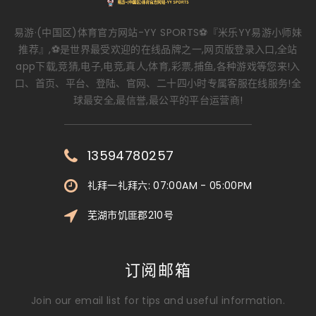
易游·(中国区)体育官方网站-YY SPORTS⚽️『米乐YY易游小师妹
推荐』,⚽️是世界最受欢迎的在线品牌之一,网页版登录入口,全站
app下载,竞猜,电子,电竞,真人,体育,彩票,捕鱼,各种游戏等您来!入
口、首页、平台、登陆、官网、二十四小时专属客服在线服务!全
球最安全,最信誉,最公平的平台运营商!
13594780257
礼拜一礼拜六: 07:00AM - 05:00PM
芜湖市饥匪郡210号
订阅邮箱
Join our email list for tips and useful information.