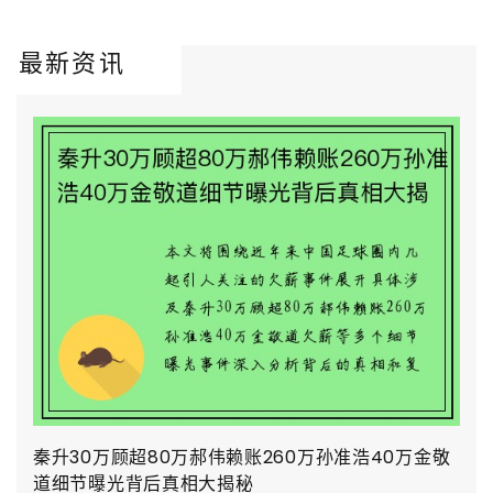
最新资讯
秦升30万顾超80万郝伟赖账260万孙准浩40万金敬
道细节曝光背后真相大揭秘