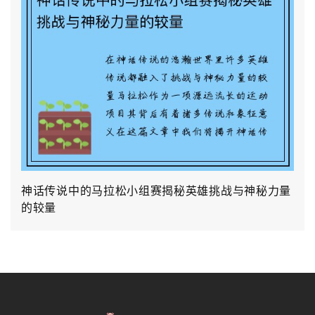
神话传说中的马拉松小组赛揭秘英雄挑战与神秘力量
的较量