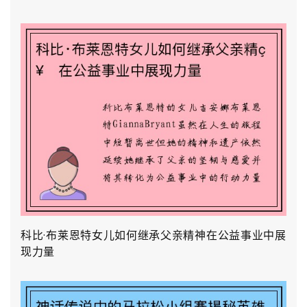
科比·布莱恩特女儿如何继承父亲精神在公益事业中展
现力量