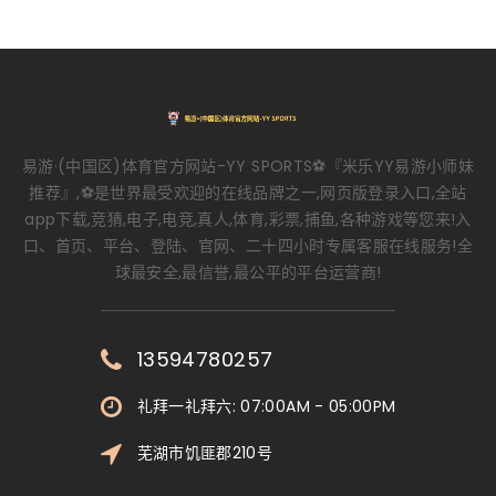
易游·(中国区)体育官方网站-YY SPORTS⚽️『米乐YY易游小师妹
推荐』,⚽️是世界最受欢迎的在线品牌之一,网页版登录入口,全站
app下载,竞猜,电子,电竞,真人,体育,彩票,捕鱼,各种游戏等您来!入
口、首页、平台、登陆、官网、二十四小时专属客服在线服务!全
球最安全,最信誉,最公平的平台运营商!
13594780257
礼拜一礼拜六: 07:00AM - 05:00PM
芜湖市饥匪郡210号