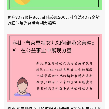
秦升30万顾超80万郝伟赖账260万孙准浩40万金敬
道细节曝光背后真相大揭秘
科比·布莱恩特女儿如何继承父亲精神在公益事业中展