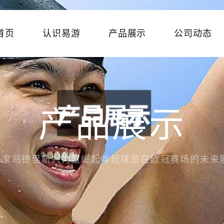
首页
认识易游
产品展示
公司动态
产品展示
皇家马德里新兴力量崛起年轻球员在欧冠赛场的未来