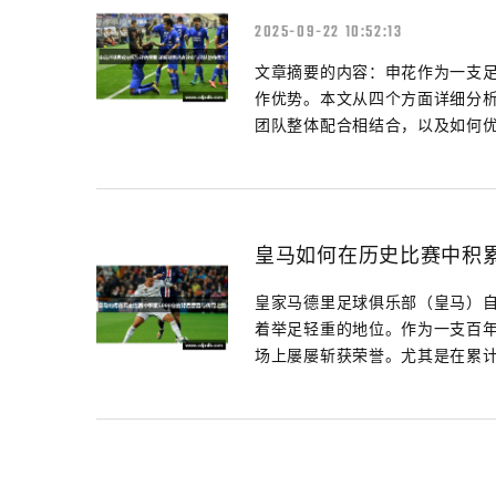
2025-09-22 10:52:13
文章摘要的内容：申花作为一支
作优势。本文从四个方面详细分
团队整体配合相结合，以及如何优化
皇马如何在历史比赛中积累
皇家马德里足球俱乐部（皇马）
着举足轻重的地位。作为一支百
场上屡屡斩获荣誉。尤其是在累计5.