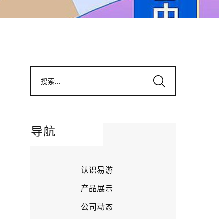
搜索...
导航
认识易游
产品展示
公司动态