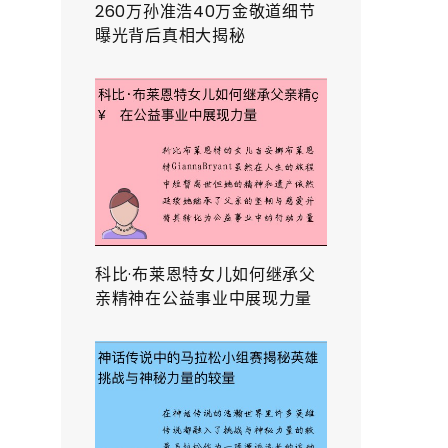
260万孙准浩40万金敬道细节
曝光背后真相大揭秘
科比·布莱恩特女儿如何继承父
亲精神在公益事业中展现力量