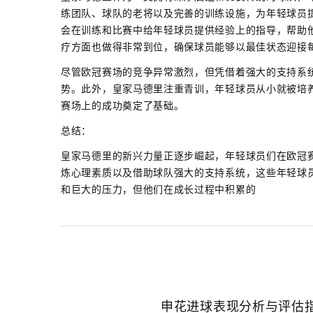
练团队、球队的老将以及完善的训练设施，为年轻球员
会在训练和比赛中给年轻球员提供经验上的指导，帮助
疗方面也做得非常到位，确保球员能够以最佳状态迎接
尽管欧冠赛场的竞争异常激烈，但凭借着强大的支持系
势。此外，皇家马德里注重青训，年轻球员从小就被培
赛场上的成功奠定了基础。
总结：
皇家马德里的新兴力量正逐步崛起，年轻球员们在欧冠
炼心理素质以及借助球队强大的支持系统，这些年轻球
和巨大的压力，但他们在成长过程中积累的
申花进球表现分析与评估