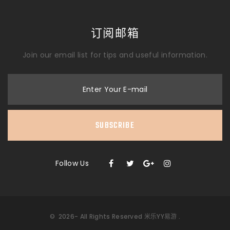
订阅邮箱
Join our email list for tips and useful information.
Enter Your E-mail
SUBSCRIBE
Follow Us
©
2026
- All Rights Reserved
米乐YY易游
.