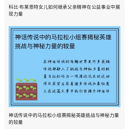
科比·布莱恩特女儿如何继承父亲精神在公益事业中展
现力量
神话传说中的马拉松小组赛揭秘英雄挑战与神秘力量
的较量