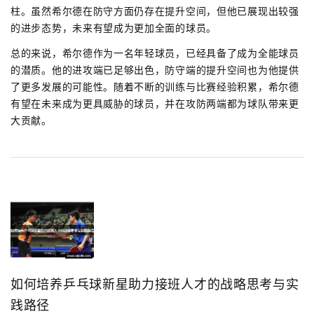
柱。虽然希尔德在防守方面仍存在提升空间，但他已展现出较强
的进步态势，未来有望成为更加全面的球员。
总的来说，希尔德作为一名年轻球员，已经具备了成为全能球员
的潜质。他的进攻端已足够出色，防守端的提升空间也为他提供
了更多发展的可能性。随着不断的训练与比赛经验积累，希尔德
有望在未来成为更具威胁的球员，并在攻防两端都为球队带来更
大贡献。
如何培养乒乓球新星助力接班人才的战略思考与实
践路径