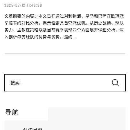
2025-07-12 11:49:30
文章摘要的内容：本文旨在通过对利物浦、皇马和巴萨在欧冠冠
军赔率的对比分析，揭示谁更具备夺冠优势。从历史战绩、球队
实力、主教练策略以及当前赛季表现四个方面展开详细分析，深
入剖析每支球队的优势与劣势，最终...
搜索...
导航