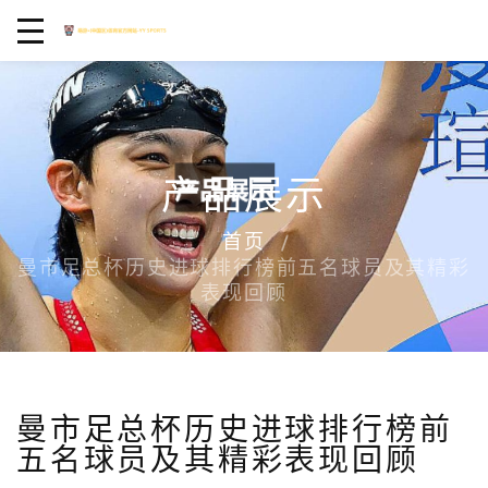
产品展示
首页
曼市足总杯历史进球排行榜前五名球员及其精彩
表现回顾
曼市足总杯历史进球排行榜前
五名球员及其精彩表现回顾