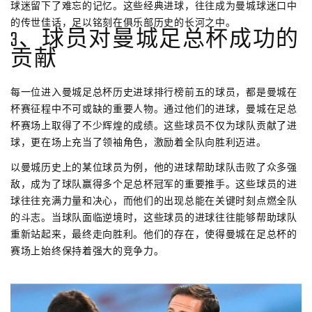
球迷留下了难忘的记忆。这些经典进球，往往成为曼城球迷口中
的传世佳话，足以铭刻在俱乐部历史的长河之中。
3、球员对曼城足总杯成功的
贡献
每一位进入曼城足总杯历史进球排行榜前五的球员，都是曼城在
杯赛征程中不可或缺的重要人物。通过他们的进球，曼城在足总
杯赛场上取得了不少辉煌的成绩。这些球员不仅为球队贡献了进
球，更在场上充当了领袖角色，激励着全队向胜利迈进。
以曼城历史上的某位球员为例，他的进球帮助球队击败了众多强
敌，成为了球队赢得多个足总杯冠军的重要推手。这些球员的进
球往往充满力量和决心，而他们的出现总能在关键时刻点燃全队
的斗志。当球队面临逆境时，这些球员的进球往往能够帮助球队
重新站起来，最终走向胜利。他们的存在，使得曼城在足总杯的
赛场上始终保持着强大的竞争力。