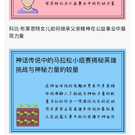
科比·布莱恩特女儿如何继承父亲精神在公益事业中展
现力量