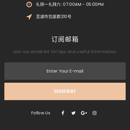
礼拜一礼拜六: 07:00AM - 05:00PM
芜湖市饥匪郡210号
订阅邮箱
Join our email list for tips and useful information.
Enter Your E-mail
SUBSCRIBE
Follow Us