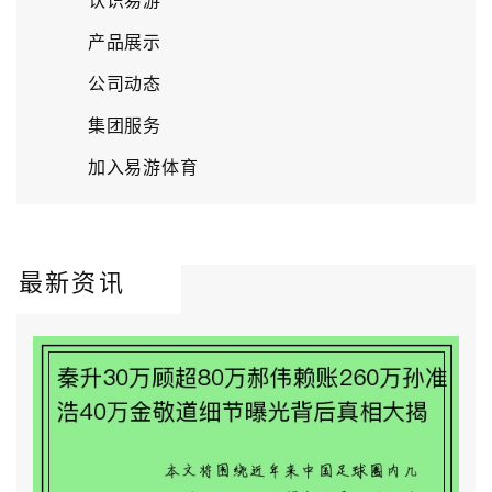
认识易游
产品展示
公司动态
集团服务
加入易游体育
最新资讯