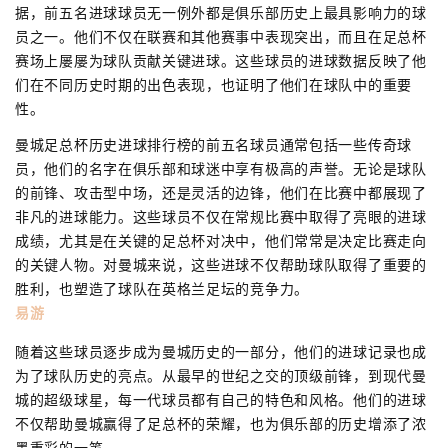
据，前五名进球球员无一例外都是俱乐部历史上最具影响力的球
员之一。他们不仅在联赛和其他赛事中表现突出，而且在足总杯
赛场上屡屡为球队贡献关键进球。这些球员的进球数据反映了他
们在不同历史时期的出色表现，也证明了他们在球队中的重要
性。
曼城足总杯历史进球排行榜的前五名球员通常包括一些传奇球
员，他们的名字在俱乐部和球迷中享有极高的声誉。无论是球队
的前锋、攻击型中场，还是灵活的边锋，他们在比赛中都展现了
非凡的进球能力。这些球员不仅在常规比赛中取得了亮眼的进球
成绩，尤其是在关键的足总杯对决中，他们常常是决定比赛走向
的关键人物。对曼城来说，这些进球不仅帮助球队取得了重要的
胜利，也塑造了球队在英格兰足坛的竞争力。
易游
随着这些球员逐步成为曼城历史的一部分，他们的进球记录也成
为了球队历史的亮点。从最早的世纪之交的顶级前锋，到现代曼
城的超级球星，每一代球员都有自己的特色和风格。他们的进球
不仅帮助曼城赢得了足总杯的荣耀，也为俱乐部的历史增添了浓