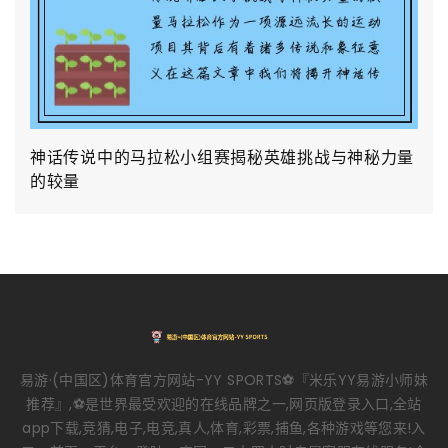
神话传说中的马拉松小组赛揭秘英雄挑战与神秘力量
的较量
易游·(中国区)体育官方网站-YY SPORTS⚽️『米乐YY易游小师妹
推荐』,⚽️是世界最受欢迎的在线品牌之一,网页版登录入口,全站
app下载,竞猜,电子,电竞,真人,体育,彩票,捕鱼,各种游戏等您来!入