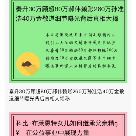
秦升30万顾超80万郝伟赖账260万孙准浩40万金敬
道细节曝光背后真相大揭秘