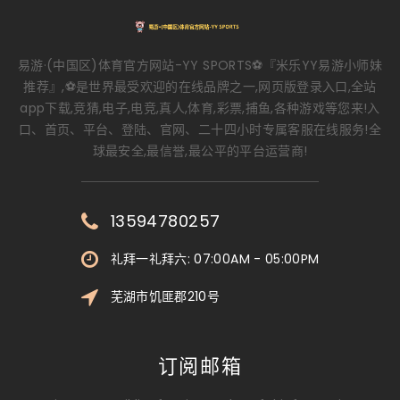
易游·(中国区)体育官方网站-YY SPORTS⚽️『米乐YY易游小师妹
推荐』,⚽️是世界最受欢迎的在线品牌之一,网页版登录入口,全站
app下载,竞猜,电子,电竞,真人,体育,彩票,捕鱼,各种游戏等您来!入
口、首页、平台、登陆、官网、二十四小时专属客服在线服务!全
球最安全,最信誉,最公平的平台运营商!
13594780257
礼拜一礼拜六: 07:00AM - 05:00PM
芜湖市饥匪郡210号
订阅邮箱