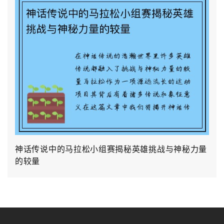
神话传说中的马拉松小组赛揭秘英雄挑战与神秘力量
的较量