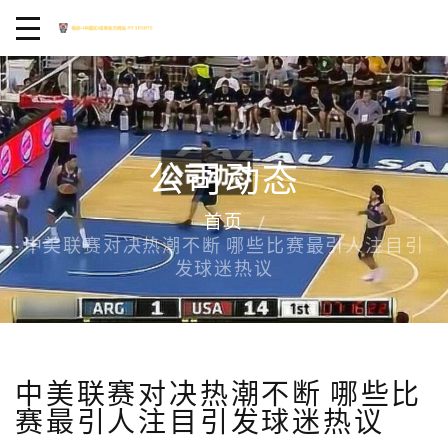
公司动态
首页
中美联赛对决热潮不断 哪些比赛最引人注目引
发球迷热议
中美联赛对决热潮不断 哪些比
赛最引人注目引发球迷热议