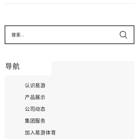
搜索...
导航
认识易游
产品展示
公司动态
集团服务
加入易游体育