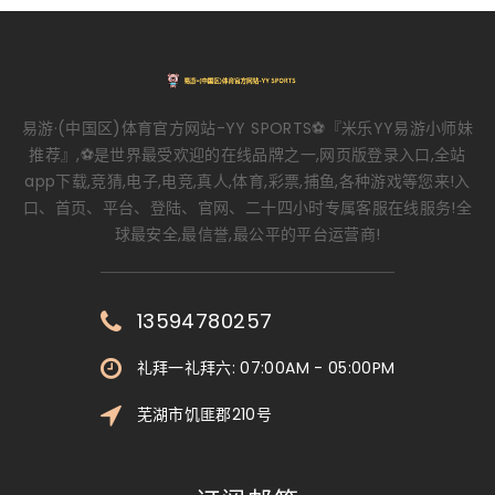
易游·(中国区)体育官方网站-YY SPORTS⚽️『米乐YY易游小师妹
推荐』,⚽️是世界最受欢迎的在线品牌之一,网页版登录入口,全站
app下载,竞猜,电子,电竞,真人,体育,彩票,捕鱼,各种游戏等您来!入
口、首页、平台、登陆、官网、二十四小时专属客服在线服务!全
球最安全,最信誉,最公平的平台运营商!
13594780257
礼拜一礼拜六: 07:00AM - 05:00PM
芜湖市饥匪郡210号