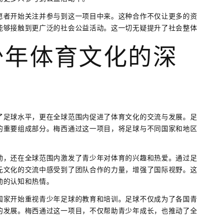
愿者开始关注并参与到这一项目中来。这种合作不仅让更多的资
能够接触到更广泛的社会公益活动。这一切无疑提升了社会整体
少年体育文化的深
了足球水平，更在全球范围内促进了体育文化的交流与发展。足
的重要组成部分。梅西通过这一项目，将足球与不同国家和地区
。
动，还在全球范围内激发了青少年对体育的兴趣和热爱。通过足
元文化的交流中感受到了团队合作的力量，增强了国际视野。这
动的认知和热情。
国家开始重视青少年足球的教育和培训。足球不仅成为了各国青
的发展。梅西通过这一项目，不仅帮助青少年成长，也推动了全