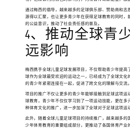
通过梅西的倡导，越来越多的足球俱乐部、赞助商和志
源得以汇聚，也让更多青少年在获得足球教育的同时，
的公益意识，推动了社会责任感的普及。
4、推动全球青
远影响
梅西携手全球儿童足球发展项目，不仅帮助青少年提高
球作为全球最受欢迎的运动之一，已经成为了全球文化
的青少年紧密连接在一起，促进了跨文化的理解与交流
项目的推广不仅让更多的青少年能够接触到足球这项运
球教育，青少年不仅仅学习到了一项运动技能，更在多
种体育文化的推广，进一步加深了全球对于足球这项运
此外，随着全球儿童足球项目的持续推广，越来越多的
少年体育教育的重要组成部分，更推动了各国体育产业