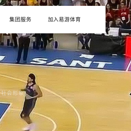
集团服务
加入易游体育
升社会形象