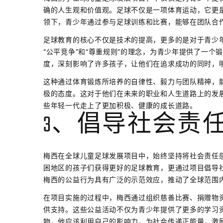
确的人生观和价值观。足球不仅是一项体育运动，它更
领下，青少年通过参与足球训练和比赛，能够在团队合
足球教育的核心不仅是技术的提高，更多的是对于青少
“公平竞争”和“尊重规则”的理念，为青少年提供了一
度，深刻影响了许多孩子，让他们在追求成功的同时，
这种通过体育锻炼所培养的自律性、毅力与团队精神，
极的态度。这对于他们在未来的职业和人生道路上的发
些年轻一代走上了更加积极、健康的成长道路。
3、倡导社会责
梅西在全球儿童足球发展项目中，始终坚持将社会责任
困地区的孩子们获得更好的足球教育，更通过项目倡导
梅西的公益行为具有广泛的示范效应，推动了全球范围
在项目实施的过程中，梅西通过组织慈善比赛、捐赠物
供支持。这些公益活动不仅为青少年提供了更多的学习
物，他应该利用自己的影响力，为社会传递正能量，激