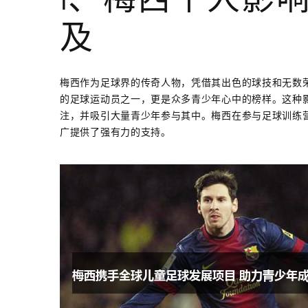
1、梅西个人影
及
梅西作为足球界的传奇人物，凭借其出色的球技和无数
的足球运动员之一，更是众多青少年心中的榜样。这种
注，并吸引大量青少年参与其中。梅西在参与足球训练
广提供了强有力的支持。