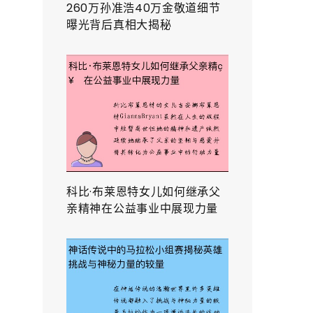
260万孙准浩40万金敬道细节
曝光背后真相大揭秘
科比·布莱恩特女儿如何继承父
亲精神在公益事业中展现力量