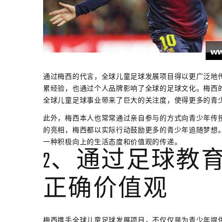
通过梅西的代言，全球儿童足球发展项目得以更广泛地
累经验，也通过个人品牌影响了全球的足球文化。梅西
全球儿童足球事业带来了巨大的关注度，使得更多的青
此外，梅西本人也常常通过亲自参与的方式向青少年传
的亮相，梅西都以实际行动鼓励更多的青少年追随梦想
一种积极向上的生活态度和价值观的传递。
2、通过足球教
正确价值观
梅西携手全球儿童足球发展项目，不仅仅是为青少年提