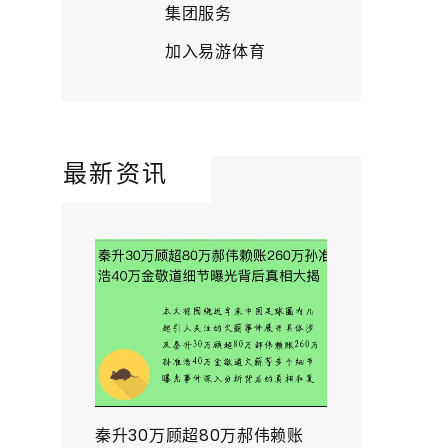
集团服务
加入易游体育
最新资讯
秦升30万顾超80万郝伟赖账