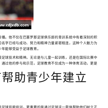
传播。他不仅在巴塞罗那足球俱乐部的青训系统中有着深刻的积
的名字已经与成功、努力和精神力量紧密相连，这种个人魅力为
少年能够受益于足球教育。
授足球技术和精神。无论是与儿童一起训练，还是在国际比赛中
。通过他的参与和示范，足球教育不仅成为一种体育活动，更是
育帮助青少年建立
供足球技能培训，更重要的是通过足球这一载体帮助他们树立正