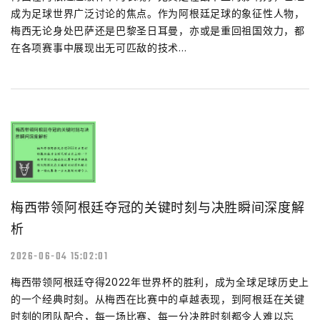
成为足球世界广泛讨论的焦点。作为阿根廷足球的象征性人物，
梅西无论身处巴萨还是巴黎圣日耳曼，亦或是重回祖国效力，都
在各项赛事中展现出无可匹敌的技术...
梅西带领阿根廷夺冠的关键时刻与决胜瞬间深度解
析
2026-06-04 15:02:01
梅西带领阿根廷夺得2022年世界杯的胜利，成为全球足球历史上
的一个经典时刻。从梅西在比赛中的卓越表现，到阿根廷在关键
时刻的团队配合，每一场比赛、每一分决胜时刻都令人难以忘