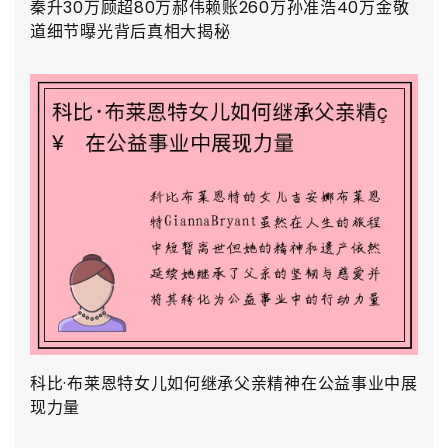
秦升30万顾超80万郝伟赖账260万孙准浩40万金敬
道细节曝光背后真相大揭秘
科比·布莱恩特女儿如何继承父亲精神在公益事业中展
现力量