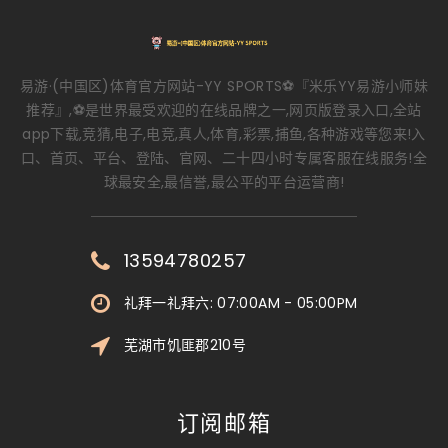
易游·(中国区)体育官方网站-YY SPORTS⚽️『米乐YY易游小师妹
推荐』,⚽️是世界最受欢迎的在线品牌之一,网页版登录入口,全站
app下载,竞猜,电子,电竞,真人,体育,彩票,捕鱼,各种游戏等您来!入
口、首页、平台、登陆、官网、二十四小时专属客服在线服务!全
球最安全,最信誉,最公平的平台运营商!
13594780257
礼拜一礼拜六: 07:00AM - 05:00PM
芜湖市饥匪郡210号
订阅邮箱