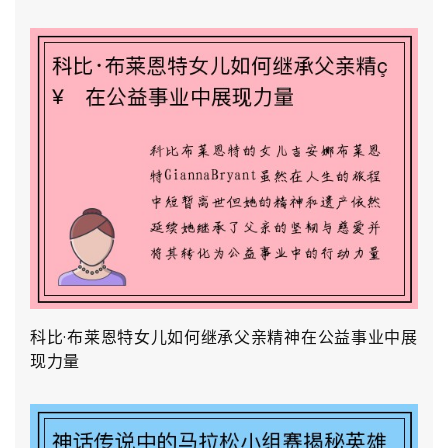
科比·布莱恩特女儿如何继承父亲精神在公益事业中展
现力量