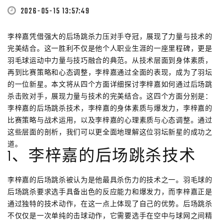
2026-05-15 13:57:49
李梓嘉凭借强大的后场跳杀力压对手夺冠，展现了力量与技术的
完美结合。这一胜利不仅是他个人职业生涯的一座里程碑，更是
羽毛球运动中力量与技巧融合的典范。从技术层面到身体素质，
再到比赛策略和心态调整，李梓嘉通过全面的表现，成为了羽坛
的一位新星。本文将从四个方面详细探讨李梓嘉如何通过后场跳
杀击败对手，展现力量与技术的完美结合。这四个方面分别是：
李梓嘉的后场跳杀技术，李梓嘉的身体素质与爆发力，李梓嘉的
比赛策略与战术运用，以及李梓嘉的心理素质与心态调整。通过
这些层面的剖析，我们可以更全面地理解这位羽坛新星的成功之
道。
1、李梓嘉的后场跳杀技术
李梓嘉的后场跳杀被认为是他最具杀伤力的技术之一。羽毛球的
后场跳杀要求选手具备出色的反应能力和爆发力，而李梓嘉正是
通过独特的技术动作，在这一点上体现了自己的优势。后场跳杀
不仅仅是一次单纯的击球动作，它需要选手在空中与球网之间精