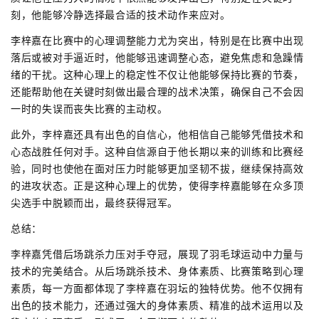
刻，他能够冷静选择最合适的技术动作来应对。
李梓嘉在比赛中的心理调整能力尤为突出，特别是在比赛中出现
落后或被对手逼近时，他能够迅速调整心态，避免焦虑和急躁情
绪的干扰。这种心理上的稳定性不仅让他能够保持比赛的节奏，
还能帮助他在关键时刻做出最合理的战术决策，确保自己不会因
一时的失误而丧失比赛的主动权。
此外，李梓嘉还具有出色的自信心，他相信自己能够凭借技术和
心态战胜任何对手。这种自信源自于他长期以来的训练和比赛经
验，同时也使他在面对压力时能够更加坚韧不拔，继续保持高效
的进攻状态。正是这种心理上的优势，使得李梓嘉能够在众多顶
尖选手中脱颖而出，最终获得冠军。
总结：
李梓嘉凭借后场跳杀力压对手夺冠，展现了羽毛球运动中力量与
技术的完美结合。从后场跳杀技术、身体素质、比赛策略到心理
素质，每一方面都体现了李梓嘉在羽坛的独特优势。他不仅拥有
出色的技术能力，还通过强大的身体素质、精准的战术运用以及