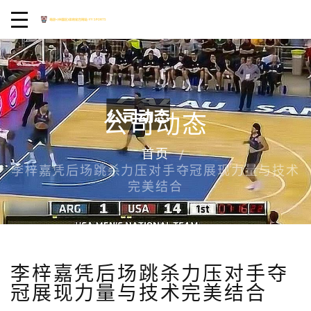
公司动态
首页
李梓嘉凭后场跳杀力压对手夺冠展现力量与技术
完美结合
李梓嘉凭后场跳杀力压对手夺
冠展现力量与技术完美结合