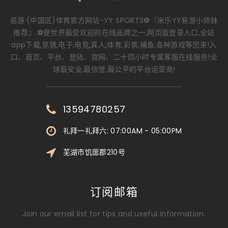
易游·(中国区)体育官方网站-YY SPORTS⚽️『米乐YY易游小师妹
推荐』,⚽️是世界最受欢迎的在线品牌之一,网页版登录入口,全站
app下载,竞猜,电子,电竞,真人,体育,彩票,捕鱼,各种游戏等您来!入
口、首页、平台、登陆、官网、二十四小时专属客服在线服务!全
球最安全,最信誉,最公平的平台运营商!
13594780257
礼拜一礼拜六: 07:00AM - 05:00PM
芜湖市饥匪郡210号
订阅邮箱
Join our email list for tips and useful information.