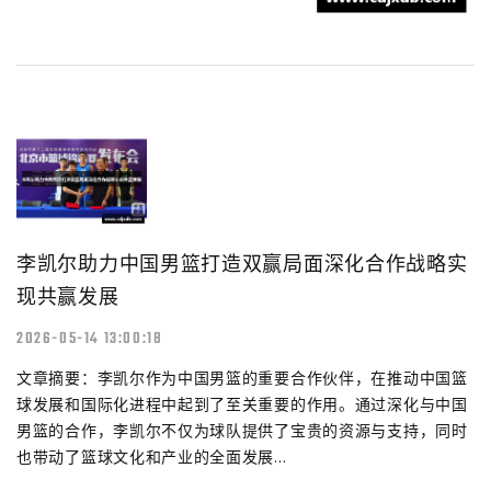
李凯尔助力中国男篮打造双赢局面深化合作战略实
现共赢发展
2026-05-14 13:00:18
文章摘要：李凯尔作为中国男篮的重要合作伙伴，在推动中国篮
球发展和国际化进程中起到了至关重要的作用。通过深化与中国
男篮的合作，李凯尔不仅为球队提供了宝贵的资源与支持，同时
也带动了篮球文化和产业的全面发展...