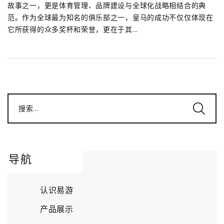
故事之一，更是体育管理、品牌建设与全球化战略相结合的典
范。作为全球最为知名的俱乐部之一，皇马的成功不仅仅体现在
它所获得的众多奖杯和荣誉，更在于其...
搜索...
导航
认识易游
产品展示