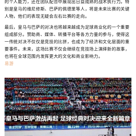
的个人能力，还在团队配合中展现出日益成熟的战术执行力。特
别是皇马的维尼修斯、巴萨的佩德里等人，将是未来比赛的关键
人物，他们的表现无疑会左右比赛的走向。
最后，皇马与巴萨的对决也将越来越成为足球商业化的一个重要
组成部分。赞助商、媒体、转播平台等各方力量的参与，使得这
一传统对决不仅仅是竞技的比拼，也成为了经济和文化层面的重
要事件。未来，这场比赛不仅会继续在竞技场上演绎新的故事，
也将在全球范围内发挥更大的文化和商业影响力。
易游