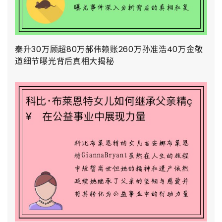
秦升30万顾超80万郝伟赖账260万孙准浩40万金敬
道细节曝光背后真相大揭秘