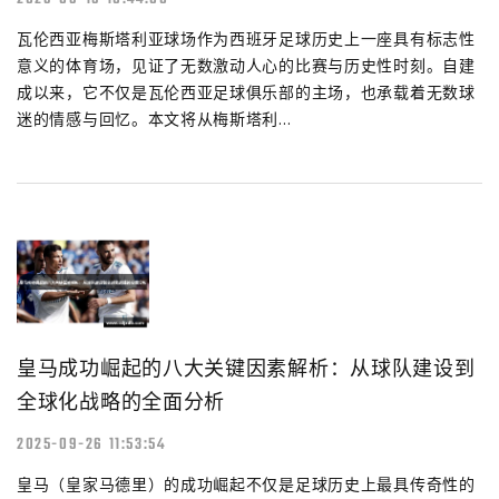
瓦伦西亚梅斯塔利亚球场作为西班牙足球历史上一座具有标志性
意义的体育场，见证了无数激动人心的比赛与历史性时刻。自建
成以来，它不仅是瓦伦西亚足球俱乐部的主场，也承载着无数球
迷的情感与回忆。本文将从梅斯塔利...
皇马成功崛起的八大关键因素解析：从球队建设到
全球化战略的全面分析
2025-09-26 11:53:54
皇马（皇家马德里）的成功崛起不仅是足球历史上最具传奇性的