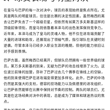
在皇马与巴萨的每一次对决中，球员的表现始终是焦点所在。尤
其是两队的明星球员，往往是比赛的决定性因素。虽然梅西的离
去让巴萨失去了一个超级巨星，但依然有如莱万多夫斯基这样的
顶级前锋领衔，而皇马则依靠着本泽马的出色发挥保持竞争力。
近年来，本泽马成为了皇马的灵魂人物，他不仅在进攻端贡献了
大量的进球和助攻，还展现出了领袖气质，指引球队在关键时刻
逆袭。尽管本泽马已经步入职业生涯的晚期，但他的能力依旧让
对手感到畏惧。
巴萨方面，虽然梅西已经离开，但球队仍然拥有一些世界级的球
员。莱万多夫斯基的到来，无疑为巴萨的攻击线增添了火力。这
位波兰前锋的加盟，弥补了巴萨过去几个赛季在锋线上的空缺，
他的到来使得巴萨在进攻端变得更加多样化。此外，巴萨的中场
仍然是其强大的支柱，德容的控场能力以及佩德里的进攻组织，
让巴萨依然能够在比赛中保持对节奏的控制。两队的球员们，尤
其是在这场经典对决中的表现，总是成为了媒体和球迷热议的焦
点。