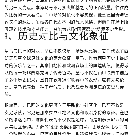
更为关键的是，皇马和巴萨的明星球员之间的对抗也是球迷热议
的另一大亮点。本泽马与莱万多夫斯基之间的正面较量，往往成
为比赛的一大看点。而中场的对抗也不容忽视，像莫德里奇与德
容这样的球员，虽然各自代表不同的战术风格，但他们在场上所
展现的技术和控制能力，总能为这场“国家德比”增添不少色彩。
3、历史对比与文化象征
皇马与巴萨的对决，早已不仅仅是一场足球比赛，它们代表了西
班牙乃至全球足球文化的两大象征。皇马，作为西甲历史上最成
功的俱乐部之一，其豪门地位和欧洲赛场上的辉煌成绩，使得球
队的每一场比赛都充满了传奇色彩。皇马不仅在西甲联赛中创造
了多个历史纪录，且其在欧洲冠军联赛中的表现，堪称无与伦
比。皇马代表着一种王者气质，也承载着欧洲足坛的荣誉与传
统。
相较而言，巴萨的文化更倾向于平民化与社区化。巴萨不仅是一
支足球队，它更是加泰罗尼亚地区文化和政治身份的象征。在巴
萨的球迷心中，球队代表的不仅仅是足球，而是加泰罗尼亚的自
豪与独立精神。巴萨的“更多比俱乐部”口号，更是深深扎根于每
一位球迷的心中。巴萨的足球哲学，也强调球员与球迷之间的紧