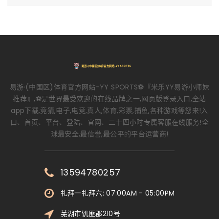
易游·(中国区)体育官方网站-YY SPORTS⚽️『米乐YY易游小师妹
推荐』,⚽️是世界最受欢迎的在线品牌之一,网页版登录入口,全站
app下载,竞猜,电子,电竞,真人,体育,彩票,捕鱼,各种游戏等您来!入
口、首页、平台、登陆、官网、二十四小时专属客服在线服务!全
球最安全,最信誉,最公平的平台运营商!
13594780257
礼拜一礼拜六: 07:00AM - 05:00PM
芜湖市饥匪郡210号