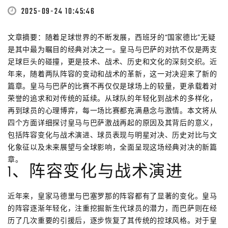
2025-09-24 10:45:46
文章摘要：随着足球世界的不断发展，西班牙的“国家德比”无疑
是其中最为瞩目的经典对决之一。皇马与巴萨的对抗不仅是两支
足球巨头的碰撞，更是技术、战术、历史和文化的深刻交织。近
年来，随着两队阵容的变动和战术的革新，这一对决迎来了新的
篇章。皇马与巴萨的比赛不再仅仅是球场上的较量，更承载着对
荣誉的追求和对传统的延续。从球队的年轻化到战术的多样化，
再到球员的心理博弈，每一场比赛都充满悬念与激情。本文将从
四个方面详细探讨皇马与巴萨激战再起的原因及其背后的意义，
包括阵容变化与战术演进、球员表现与明星对决、历史对比与文
化象征以及未来展望与全球影响，全面呈现这场经典对决的新篇
章。
1、阵容变化与战术演进
近年来，皇家马德里与巴塞罗那的阵容都有了显著的变化。皇马
的阵容逐渐年轻化，注重挖掘新生代球员的潜力，而巴萨则在经
历了几次重要的引援后，逐步恢复了其传统的控球风格。对于皇