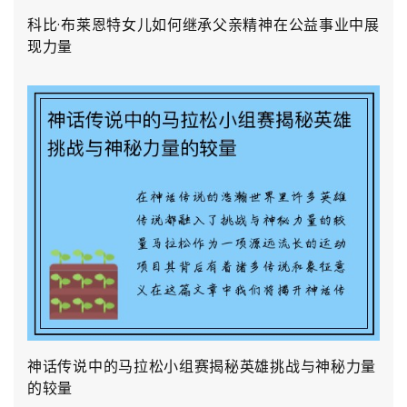
科比·布莱恩特女儿如何继承父亲精神在公益事业中展
现力量
神话传说中的马拉松小组赛揭秘英雄挑战与神秘力量
的较量