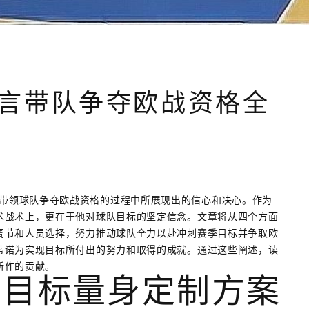
言带队争夺欧战资格全
ino）在带领球队争夺欧战资格的过程中所展现出的信心和决心。作为
术战术上，更在于他对球队目标的坚定信念。文章将从四个方面
调节和人员选择，努力推动球队全力以赴冲刺赛季目标并争取欧
蒂诺为实现目标所付出的努力和取得的成就。通过这些阐述，读
所作的贡献。
为目标量身定制方案