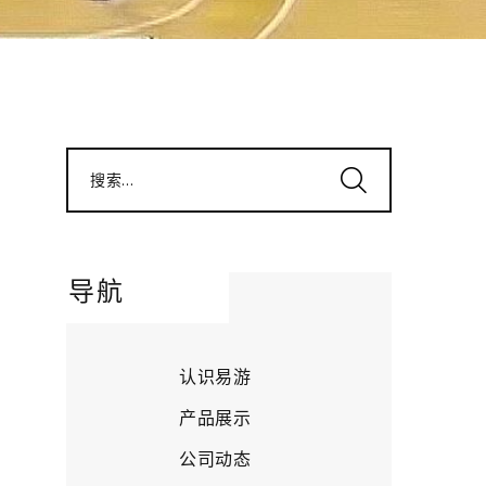
搜索...
导航
认识易游
产品展示
公司动态