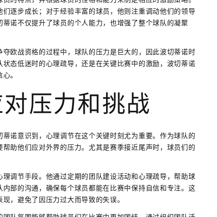
他们逐步成长；对于经验丰富的球员，他则注重调动他们的领导
切蒂诺不仅提升了球员的个人能力，也增强了整个球队的凝聚
争夺欧战资格的过程中，球队的压力是巨大的，因此波切蒂诺时
队状态低迷时的心理疏导，还是在关键比赛中的激励，波切蒂诺
信心。
应对压力和挑战
切蒂诺意识到，心理调节在这个关键时刻尤为重要。作为球队的
要帮助他们应对外界的压力。尤其是赛季接近尾声时，球员们的
心理调节手段。他通过定期的团队建设活动和心理疏导，帮助球
队内部的沟通，确保每个球员都能在比赛中保持自信和专注。这
表现，避免了因压力过大而导致的失误。