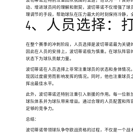
波切蒂诺还特别注重团队氛围的营造，他认为一个良好
动、增进球员间的理解和默契，波切蒂诺不仅增强了球
理调节的手段，帮助球队在压力最大的时刻保持冷静，
4、人员选择：
在整个赛季的冲刺阶段，人员选择是波切蒂诺最为关键
因此在人员的安排上，波切蒂诺极为慎重。在球队阵容
状态下为球队贡献力量。
波切蒂诺在人员选择上非常注重球员的状态和身体情况
现因过度疲劳而影响发挥的情况。同时，他也注重球员
挥出最佳水平。
此外，波切蒂诺还特别注重引入新援的作用。每一位新
球队体系并为球队带来增益。通过合理的人员配置和阵
足够的竞争力。
总结：
波切蒂诺带领球队争夺欧战资格的过程，不仅是一个战