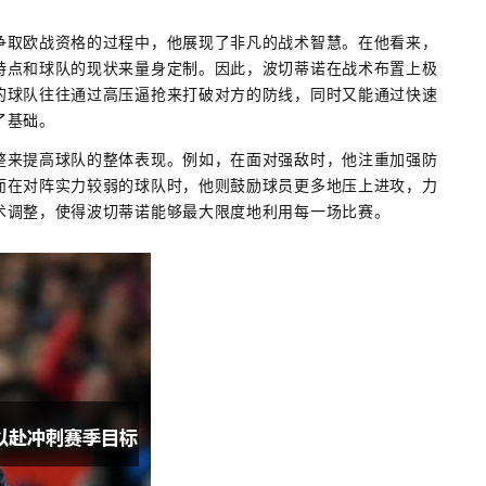
争取欧战资格的过程中，他展现了非凡的战术智慧。在他看来，
特点和球队的现状来量身定制。因此，波切蒂诺在战术布置上极
的球队往往通过高压逼抢来打破对方的防线，同时又能通过快速
了基础。
整来提高球队的整体表现。例如，在面对强敌时，他注重加强防
而在对阵实力较弱的球队时，他则鼓励球员更多地压上进攻，力
术调整，使得波切蒂诺能够最大限度地利用每一场比赛。