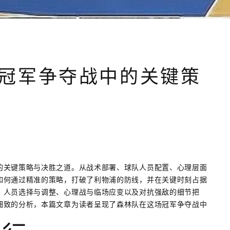
冠军争夺战中的关键策
的关键策略与决胜之道。从战术部署、球队人员配置、心理层面
如何通过精准的策略，打破了利物浦的防线，并在关键时刻占据
、人员选择与调整、心理战与临场应变以及对抗强敌的细节把
细致的分析，本篇文章为读者呈现了森林队在这场冠军争夺战中