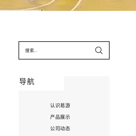
搜索...
导航
认识易游
产品展示
公司动态