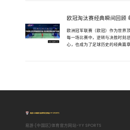
欧冠淘汰赛经典瞬间回顾
欧洲冠军联赛（欧冠）作为世界
每一场比赛中，逆转与决胜时刻
心，也成为了足球历史的经典篇章。
易游·(中国区)体育官方网站-YY SPORTS