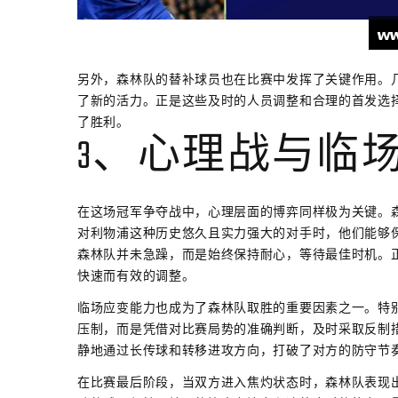
另外，森林队的替补球员也在比赛中发挥了关键作用。
了新的活力。正是这些及时的人员调整和合理的首发选
了胜利。
3、心理战与临
在这场冠军争夺战中，心理层面的博弈同样极为关键。
对利物浦这种历史悠久且实力强大的对手时，他们能够
森林队并未急躁，而是始终保持耐心，等待最佳时机。
快速而有效的调整。
临场应变能力也成为了森林队取胜的重要因素之一。特
压制，而是凭借对比赛局势的准确判断，及时采取反制
静地通过长传球和转移进攻方向，打破了对方的防守节
在比赛最后阶段，当双方进入焦灼状态时，森林队表现