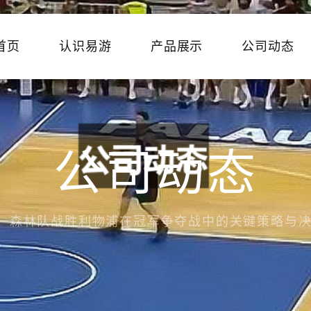
首页
认识易游
产品展示
公司动态
公司动态
森林队战胜利物浦在冠军争夺战中的关键策略与