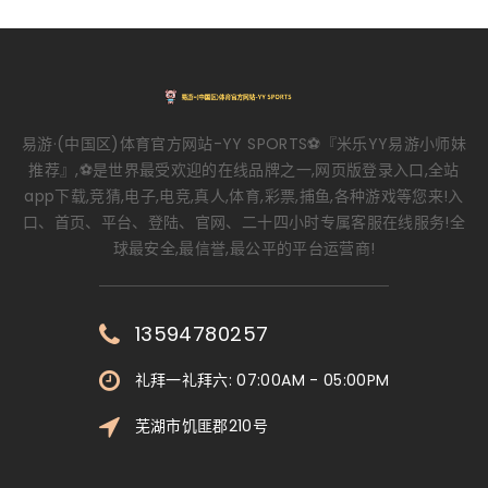
易游·(中国区)体育官方网站-YY SPORTS⚽️『米乐YY易游小师妹
推荐』,⚽️是世界最受欢迎的在线品牌之一,网页版登录入口,全站
app下载,竞猜,电子,电竞,真人,体育,彩票,捕鱼,各种游戏等您来!入
口、首页、平台、登陆、官网、二十四小时专属客服在线服务!全
球最安全,最信誉,最公平的平台运营商!
13594780257
礼拜一礼拜六: 07:00AM - 05:00PM
芜湖市饥匪郡210号