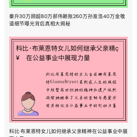
秦升30万顾超80万郝伟赖账260万孙准浩40万金敬
道细节曝光背后真相大揭秘
科比·布莱恩特女儿如何继承父亲精神在公益事业中展