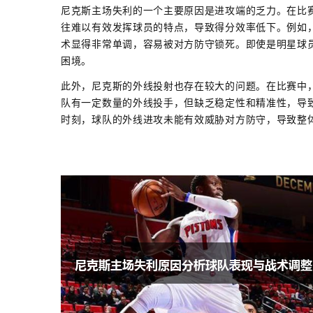
尼克斯主场失利的一个主要原因是进攻端的乏力。在比
往难以有效发挥球员的特点，导致得分效率低下。例如
术显得非常单调，容易被对方防守锁死。即使是明星球
困境。
此外，尼克斯的外线投射也存在较大的问题。在比赛中
队有一定数量的外线投手，但缺乏稳定性和精准性，导
时刻，球队的外线进攻未能有效威胁对方防守，导致整