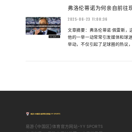
弗洛伦蒂诺为何亲自前往
2025-06-23 11:08:36
文章摘要：弗洛伦蒂诺·佩雷斯，
他的一举一动常常引发媒体和球
举动，不仅引起了足球圈的热议，.
易游·(中国区)体育官方网站-YY SPORTS