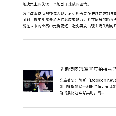
场决策上的失误，也加剧了球队的困境。
为了改善球队的整体表现，尼克斯需要在进攻端更加注
同时，教练组需要加强临场应变能力，并在球员的轮换
能在未来的比赛中走得更远，避免再度出现主场失利的
凯斯澳网冠军写真拍摄技
文章摘要：凯斯（Madison 
如何捕捉她这一刻的光辉，呈现
斯的澳网冠军写真时，需...