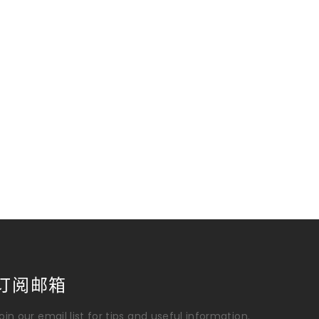
订阅邮箱
oin our email list for tips and useful information.