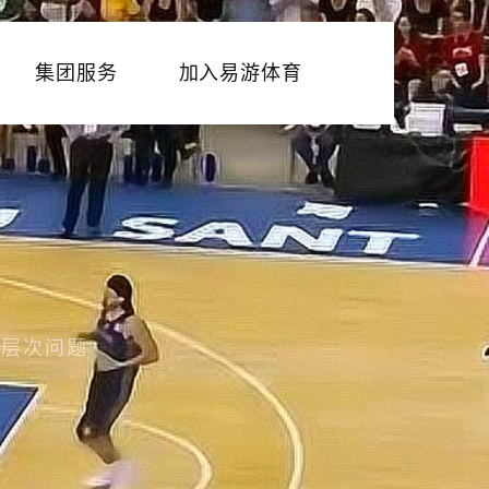
集团服务
加入易游体育
深层次问题