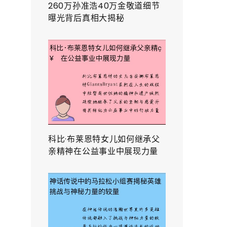
260万孙准浩40万金敬道细节
曝光背后真相大揭秘
科比·布莱恩特女儿如何继承父
亲精神在公益事业中展现力量