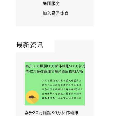
集团服务
加入易游体育
最新资讯
秦升30万顾超80万郝伟赖账