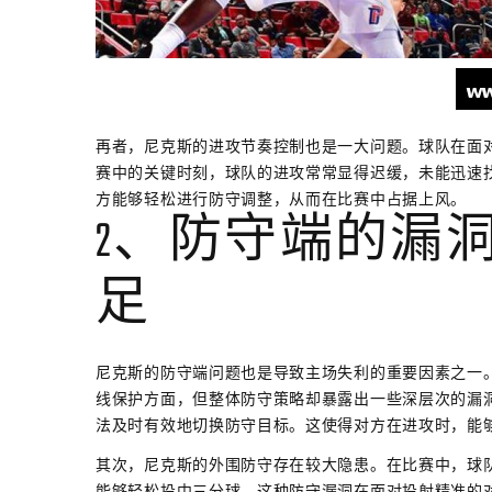
再者，尼克斯的进攻节奏控制也是一大问题。球队在面
赛中的关键时刻，球队的进攻常常显得迟缓，未能迅速
方能够轻松进行防守调整，从而在比赛中占据上风。
2、防守端的漏
足
尼克斯的防守端问题也是导致主场失利的重要因素之一
线保护方面，但整体防守策略却暴露出一些深层次的漏
法及时有效地切换防守目标。这使得对方在进攻时，能
其次，尼克斯的外围防守存在较大隐患。在比赛中，球
能够轻松投中三分球。这种防守漏洞在面对投射精准的