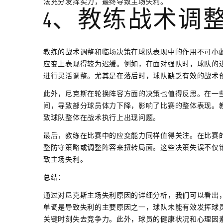
法充分发挥实力，最终导致主场失利。
4、教练战术调
教练的战术调整和临场决策在球队表现中的作用不可小
应变上表现得较为迟缓。例如，在面对强队时，球队的
进行灵活调整。尤其是在落后时，球队缺乏有效的战术
此外，尼克斯在轮换阵容方面的决策也值得反思。在一
间，导致部分球员体力下降，影响了比赛的整体表现。
致球队整体在战术执行上出现问题。
最后，教练在比赛中的应变能力同样值得关注。在比赛
整防守策略或调整阵容来扭转局面。这些决策失误不仅
致主场失利。
总结：
通过对尼克斯主场失利原因的详细分析，我们可以看出
单调是导致失利的主要原因之一，球队未能有效发挥球
关键时刻失去竞争力。此外，球员的健康状况和心理因