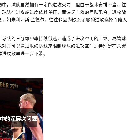
赛中，球队虽然拥有一定的进攻火力，但由于战术安排不当，往
，球队在进攻端过度依赖单打，而缺乏有效的团队配合，进攻战
员，如朱利叶斯·兰德尔，往往也因为缺乏足够的进攻选择而陷入
，球队的三分命中率持续低迷，造成了进攻空间的压缩。尽管球
致对方可以通过收缩防线来限制球队的进攻空间。特别是在关键
体进攻效率进一步下滑。