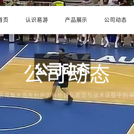
首页
认识易游
产品展示
公司动态
公司动态
尼克斯主场失利原因分析球队表现与战术调整中的