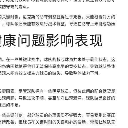
成防守端的崩盘。
的关键时刻，尼克斯的防守调整显得过于死板，未能根据对方的
手，球队依旧未能有效进行战术调整，导致在防守上未能成功压
健康问题影响表现
响。在一些关键比赛中，球队的核心球员并未处于最佳状态，这
的伤病困扰使得他们无法保持高水平的竞技状态，导致球队整体
表现未能有效支撑主力球员的缺失，导致整体战力下滑。
关键因素。尽管球队拥有一些明星球员，但彼此间的配合默契却
出现问题，导致进攻不顺，甚至防守出现漏洞。球队缺乏良好的
球员的不足。
一些关键时刻，部分球员的心理素质不够强大，容易受到比赛压
有所改善，但球员在关键时刻的失误和心态波动，常常让球队无