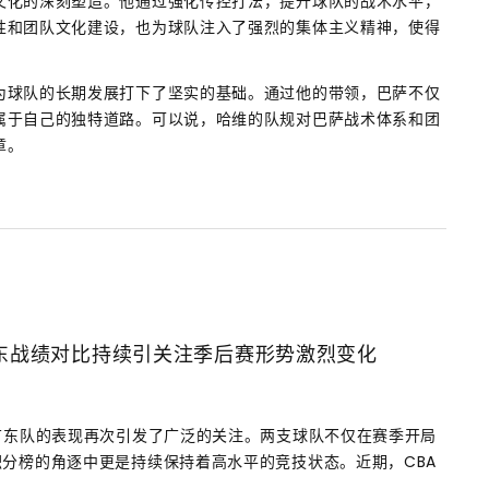
文化的深刻塑造。他通过强化传控打法，提升球队的战术水平，
性和团队文化建设，也为球队注入了强烈的集体主义精神，使得
为球队的长期发展打下了坚实的基础。通过他的带领，巴萨不仅
属于自己的独特道路。可以说，哈维的队规对巴萨战术体系和团
章。
广东战绩对比持续引关注季后赛形势激烈变化
广东队的表现再次引发了广泛的关注。两支球队不仅在赛季开局
分榜的角逐中更是持续保持着高水平的竞技状态。近期，CBA