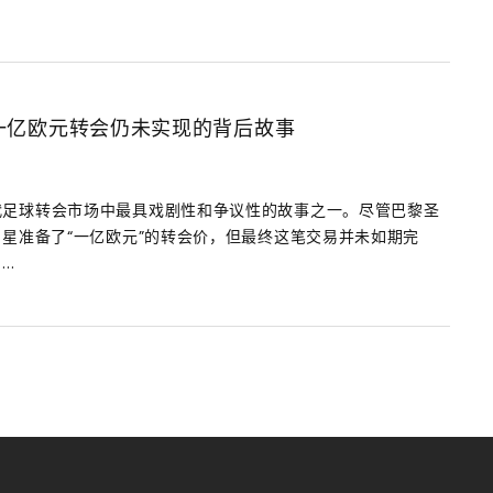
一亿欧元转会仍未实现的背后故事
代足球转会市场中最具戏剧性和争议性的故事之一。尽管巴黎圣
巨星准备了“一亿欧元”的转会价，但最终这笔交易并未如期完
..